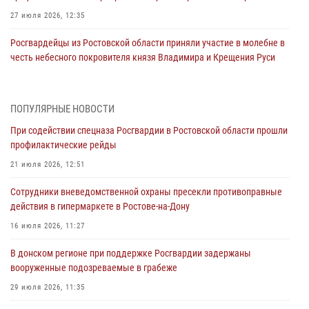
27 июля 2026, 12:35
Росгвардейцы из Ростовской области приняли участие в молебне в
честь небесного покровителя князя Владимира и Крещения Руси
27 июля 2026, 10:08
При содействии спецназа Росгвардии в Ростовской области прошли
ПОПУЛЯРНЫЕ НОВОСТИ
профилактические рейды
При содействии спецназа Росгвардии в Ростовской области прошли
21 июля 2026, 12:51
профилактические рейды
В Ростовской области экипаж вневедомственной охраны задержал
21 июля 2026, 12:51
нетрезвого посетителя городского пляжа за хулиганство
Сотрудники вневедомственной охраны пресекли противоправные
17 июля 2026, 07:24
действия в гипермаркете в Ростове-на-Дону
Сотрудники вневедомственной охраны пресекли противоправные
16 июля 2026, 11:27
действия в гипермаркете в Ростове-на-Дону
В донском регионе при поддержке Росгвардии задержаны
16 июля 2026, 11:27
вооруженные подозреваемые в грабеже
Конкурс профессионального мастерства взрывотехников прошел в
29 июля 2026, 11:35
Южном округе Росгвардии