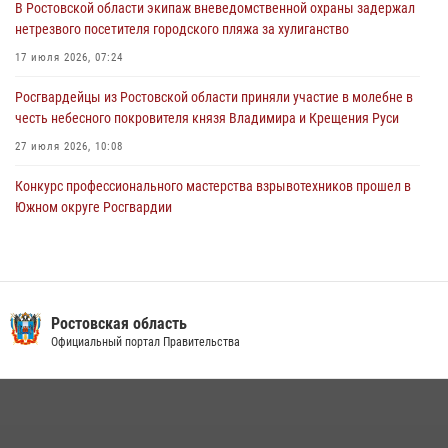
В Ростовской области экипаж вневедомственной охраны задержал
15 июля 2026, 06:39
2
нетрезвого посетителя городского пляжа за хулиганство
17 июля 2026, 07:24
Росгвардейцы из Ростовской области приняли участие в молебне в
честь небесного покровителя князя Владимира и Крещения Руси
27 июля 2026, 10:08
Конкурс профессионального мастерства взрывотехников прошел в
Южном округе Росгвардии
15 июля 2026, 06:39
2
В Ростовской области при силовой поддержке Росгвардии
задержаны подозреваемые в переделке оружия для дальнейшей
продажи
Ростовская область
Официальный портал Правительства
13 июля 2026, 10:22
В Ростовской области сотрудники Росгвардии познакомили
воспитанников детского сада со своей службой
09 июля 2026, 13:58