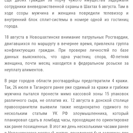
сотрудники вневедомственной охраны в Шахтах 6 августа. Там в
ходе ссоры мужчина и женщина повредили телевизор и
внутренний блок сплит-системы в номере одной из гостиниц
города.
18 августа в Новошахтинске внимание патрульных Росгвардии,
двигавшихся по маршруту в вечернее время, привлекла группа
конфликтующих граждан. При проверке личностей по базе
данных выяснилось, что одна участниц спора, 40-летняя
женщина, почти месяц находится в федеральном розыске за
неуплату алиментов.
В ряде городов области росгвардейцы предотвратили 4 кражи.
Так, 26 июля в Таганроге ранее уже судимый за кражи и грабежи
мужчина пытался пронести мимо кассовой зоны 15 упаковок
различного сыра, не оплатив их. 12 августа в донской столице
правоохранители выявили также неоднократно судимого по
нескольким статьям УК РФ злоумышленника, который
планировал сдать в ломбард часы, проходящие по ориентировке
как ранее похищенные. В этот же день несколькими часами ранее
в Новочеркасске местный житель-рецидивист был задержан при