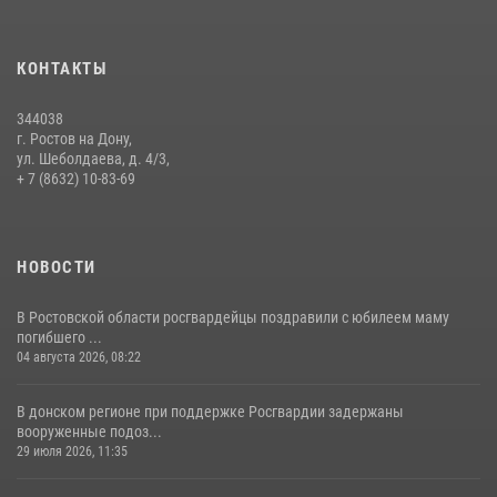
Сотрудники Управления Росгвардии по Ростовской области стали
участниками богослужения и крестного хода
КОНТАКТЫ
28 июля 2026, 12:46
7
344038
В донской столице Росгвардия приняла участие в оперативно-
г. Ростов на Дону,
профилактических мероприятиях в районе рынков «Темерник»
ул. Шеболдаева, д. 4/3,
+ 7 (8632) 10-83-69
27 июля 2026, 12:35
НОВОСТИ
В Ростовской области росгвардейцы поздравили с юбилеем маму
погибшего ...
04 августа 2026, 08:22
В донском регионе при поддержке Росгвардии задержаны
вооруженные подоз...
29 июля 2026, 11:35