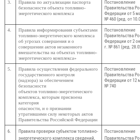
Постановление
3.
Правила по актуализации паспорта
Правительства Р
безопасности объекта топливно-
Федерации от 5 ма
энергетического комплекса
№ 460 (ред. от 10.
Постановление
4.
Правила информирования субъектами
Правительства Р
топливно-энергетического комплекса
Федерации от 2 ок
об угрозах совершения и о
г. № 861 (ред. 28.0
совершении актов незаконного
вмешательства на объектах топливно-
энергетического комплекса»
Постановление
5.
Правила осуществления федерального
Правительства Р
государственного контроля
Федерации от 12 м
(надзора) за обеспечением
№ 740
безопасности
объектов топливно-энергетического
комплекса, которым присвоена
категория
опасности, и о признании
утратившими силу некоторых актов
Правительства Российской Федерации
6.
Правила проверки субъектом топливно-
Постановление
энергетического комплекса сведений,
Правительства Р