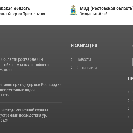
овская область
МВД (Ростовская область
альный портал Правительства
Официальный сайт
И
НАВИГАЦИЯ
ой области росгвардейцы
Новости
с юбилеем маму погибшего ...
Карта сайта
26, 08:22
П
регионе при поддержке Росгвардии
вооруженные подоз...
 11:35
 вневедомственной охраны
устранили последствия ур...
 08:34