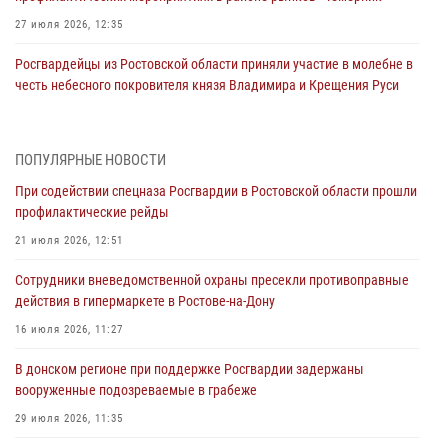
27 июля 2026, 12:35
Росгвардейцы из Ростовской области приняли участие в молебне в
честь небесного покровителя князя Владимира и Крещения Руси
27 июля 2026, 10:08
При содействии спецназа Росгвардии в Ростовской области прошли
ПОПУЛЯРНЫЕ НОВОСТИ
профилактические рейды
При содействии спецназа Росгвардии в Ростовской области прошли
21 июля 2026, 12:51
профилактические рейды
В Ростовской области экипаж вневедомственной охраны задержал
21 июля 2026, 12:51
нетрезвого посетителя городского пляжа за хулиганство
Сотрудники вневедомственной охраны пресекли противоправные
17 июля 2026, 07:24
действия в гипермаркете в Ростове-на-Дону
Сотрудники вневедомственной охраны пресекли противоправные
16 июля 2026, 11:27
действия в гипермаркете в Ростове-на-Дону
В донском регионе при поддержке Росгвардии задержаны
16 июля 2026, 11:27
вооруженные подозреваемые в грабеже
Конкурс профессионального мастерства взрывотехников прошел в
29 июля 2026, 11:35
Южном округе Росгвардии