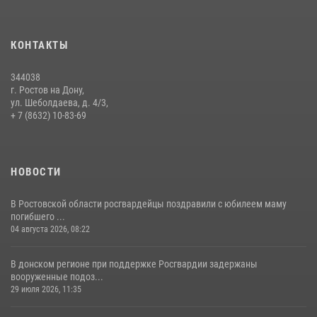
Сотрудники Управления Росгвардии по Ростовской области стали
участниками богослужения и крестного хода
КОНТАКТЫ
28 июля 2026, 12:46
7
344038
В донской столице Росгвардия приняла участие в оперативно-
г. Ростов на Дону,
профилактических мероприятиях в районе рынков «Темерник»
ул. Шеболдаева, д. 4/3,
+ 7 (8632) 10-83-69
27 июля 2026, 12:35
НОВОСТИ
В Ростовской области росгвардейцы поздравили с юбилеем маму
погибшего ...
04 августа 2026, 08:22
В донском регионе при поддержке Росгвардии задержаны
вооруженные подоз...
29 июля 2026, 11:35