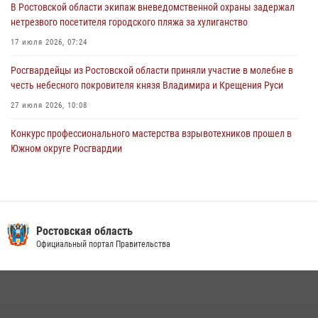
В Ростовской области экипаж вневедомственной охраны задержал
15 июля 2026, 06:39
2
нетрезвого посетителя городского пляжа за хулиганство
17 июля 2026, 07:24
Росгвардейцы из Ростовской области приняли участие в молебне в
честь небесного покровителя князя Владимира и Крещения Руси
27 июля 2026, 10:08
Конкурс профессионального мастерства взрывотехников прошел в
Южном округе Росгвардии
15 июля 2026, 06:39
2
В Ростовской области при силовой поддержке Росгвардии
задержаны подозреваемые в переделке оружия для дальнейшей
продажи
Ростовская область
Официальный портал Правительства
13 июля 2026, 10:22
В Ростовской области сотрудники Росгвардии познакомили
воспитанников детского сада со своей службой
09 июля 2026, 13:58