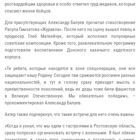
росгвардейцам здоровья и особо отметил труд медиков, которые
спасают жизни бойцов.
Для присутствующих Александр Балуев прочитал стихотворение
Расула Гамзатова «Журавли». После него на сцену вышел певец и
продюсер Глеб Матвейчук, который исполнил популярные
советские композиции. Кроме того, развлекательную программу
подготовили воспитанники Донского казачьего кадетского
корпуса.
«Те ребята, которые находятся в зоне спецоперации, они все
защищают нашу Родину. Сегодня там сражаются россияне разных
национальностей, и тут в голову сразу приходит мысль о
преемственности поколений, ведь их деды тоже били фашистов
в Великую Отечественную. Мы обязательно победим», –
прокомментировал Александр Балуев.
Актер также подчеркнул, что такие встречи для него очень важны.
«Когда я узнал, что мы едем с гастролями в Ростовскую область,
сразу попросил организовать встречу с военными. Я был обязан
посмотреть в глаза этим смельчакам и поговорить с ними.