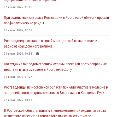
В Ростовской области экипаж вневедомственной охраны задержал
07 июля 2026, 11:05
нетрезвого посетителя городского пляжа за хулиганство
При содействии спецназа Росгвардии в Ростовской области прошли
17 июля 2026, 07:24
профилактические рейды
Сотрудники вневедомственной охраны пресекли противоправные
21 июля 2026, 12:51
действия в гипермаркете в Ростове-на-Дону
Росгвардеец рассказал о своей многодетной семье в теле- и
16 июля 2026, 11:27
радиоэфирах донского региона
Конкурс профессионального мастерства взрывотехников прошел в
08 июля 2026, 10:56
1
Южном округе Росгвардии
Сотрудники вневедомственной охраны пресекли противоправные
15 июля 2026, 06:39
2
действия в гипермаркете в Ростове-на-Дону
16 июля 2026, 11:27
Росгвардейцы из Ростовской области приняли участие в молебне в
честь небесного покровителя князя Владимира и Крещения Руси
27 июля 2026, 10:08
В Ростовской области экипаж вневедомственной охраны задержал
нетрезвого посетителя городского пляжа за хулиганство