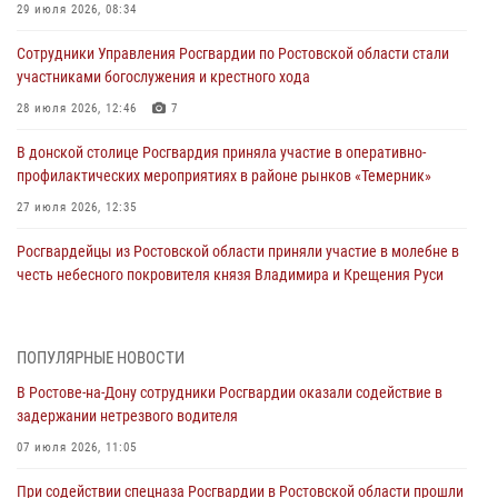
29 июля 2026, 08:34
Сотрудники Управления Росгвардии по Ростовской области стали
участниками богослужения и крестного хода
28 июля 2026, 12:46
7
В донской столице Росгвардия приняла участие в оперативно-
профилактических мероприятиях в районе рынков «Темерник»
27 июля 2026, 12:35
Росгвардейцы из Ростовской области приняли участие в молебне в
честь небесного покровителя князя Владимира и Крещения Руси
27 июля 2026, 10:08
При содействии спецназа Росгвардии в Ростовской области прошли
ПОПУЛЯРНЫЕ НОВОСТИ
профилактические рейды
В Ростове-на-Дону сотрудники Росгвардии оказали содействие в
21 июля 2026, 12:51
задержании нетрезвого водителя
В Ростовской области экипаж вневедомственной охраны задержал
07 июля 2026, 11:05
нетрезвого посетителя городского пляжа за хулиганство
При содействии спецназа Росгвардии в Ростовской области прошли