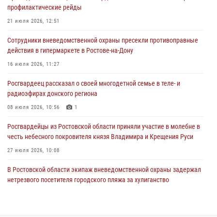
17 июля 2026, 07:24
профилактические рейды
Сотрудники вневедомственной охраны пресекли противоправные
21 июля 2026, 12:51
действия в гипермаркете в Ростове-на-Дону
Сотрудники вневедомственной охраны пресекли противоправные
16 июля 2026, 11:27
действия в гипермаркете в Ростове-на-Дону
Конкурс профессионального мастерства взрывотехников прошел в
16 июля 2026, 11:27
Южном округе Росгвардии
Росгвардеец рассказал о своей многодетной семье в теле- и
15 июля 2026, 06:39
2
радиоэфирах донского региона
08 июля 2026, 10:56
1
Росгвардейцы из Ростовской области приняли участие в молебне в
честь небесного покровителя князя Владимира и Крещения Руси
27 июля 2026, 10:08
В Ростовской области экипаж вневедомственной охраны задержал
нетрезвого посетителя городского пляжа за хулиганство
17 июля 2026, 07:24
В донском регионе при поддержке Росгвардии задержаны