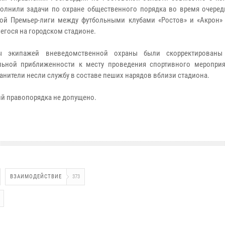
лнили задачи по охране общественного порядка во время очеред
ой Премьер-лиги между футбольными клубами «Ростов» и «Акрон» (
егося на городском стадионе.
ы экипажей вневедомственной охраны были скорректированы
ьной приближенности к месту проведения спортивного мероприя
анители несли службу в составе пеших нарядов вблизи стадиона.
й правопорядка не допущено.
ВЗАИМОДЕЙСТВИЕ
373