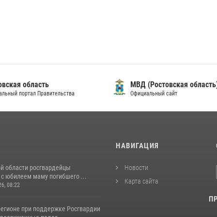
овская область
МВД (Ростовская область
альный портал Правительства
Официальный сайт
И
НАВИГАЦИЯ
ой области росгвардейцы
Новости
с юбилеем маму погибшего ...
Карта сайта
26, 08:22
П
регионе при поддержке Росгвардии