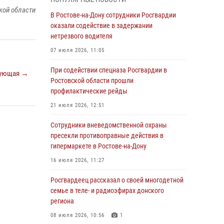
кой области
Росгвардейцы из Ростовской области
В Ростове-на-Дону сотрудники Росгвардии
приняли участие в молебне в честь небесного
оказали содействие в задержании
покровителя князя Владимира и Крещения
нетрезвого водителя
Руси
07 июля 2026, 11:05
27 июля 2026, 10:08
При содействии спецназа Росгвардии в
ующая →
При содействии спецназа Росгвардии в
Ростовской области прошли
Ростовской области прошли
профилактические рейды
профилактические рейды
21 июля 2026, 12:51
21 июля 2026, 12:51
Сотрудники вневедомственной охраны
В Ростовской области экипаж
пресекли противоправные действия в
вневедомственной охраны задержал
гипермаркете в Ростове-на-Дону
нетрезвого посетителя городского пляжа за
16 июля 2026, 11:27
хулиганство
Росгвардеец рассказал о своей многодетной
17 июля 2026, 07:24
семье в теле- и радиоэфирах донского
Сотрудники вневедомственной охраны
региона
пресекли противоправные действия в
08 июля 2026, 10:56
1
гипермаркете в Ростове-на-Дону