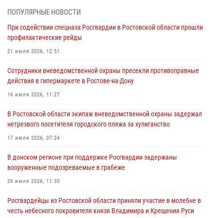
При содействии спецназа Росгвардии в Ростовской области прошли
ПОПУЛЯРНЫЕ НОВОСТИ
профилактические рейды
При содействии спецназа Росгвардии в Ростовской области прошли
21 июля 2026, 12:51
профилактические рейды
В Ростовской области экипаж вневедомственной охраны задержал
21 июля 2026, 12:51
нетрезвого посетителя городского пляжа за хулиганство
Сотрудники вневедомственной охраны пресекли противоправные
17 июля 2026, 07:24
действия в гипермаркете в Ростове-на-Дону
Сотрудники вневедомственной охраны пресекли противоправные
16 июля 2026, 11:27
действия в гипермаркете в Ростове-на-Дону
В Ростовской области экипаж вневедомственной охраны задержал
16 июля 2026, 11:27
нетрезвого посетителя городского пляжа за хулиганство
Конкурс профессионального мастерства взрывотехников прошел в
17 июля 2026, 07:24
Южном округе Росгвардии
В донском регионе при поддержке Росгвардии задержаны
15 июля 2026, 06:39
2
вооруженные подозреваемые в грабеже
29 июля 2026, 11:35
Росгвардейцы из Ростовской области приняли участие в молебне в
честь небесного покровителя князя Владимира и Крещения Руси