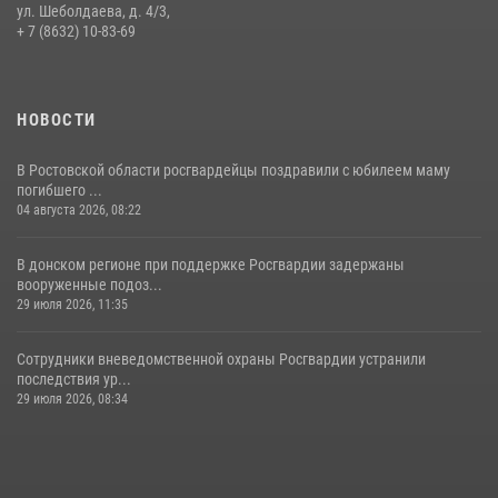
профилактических мероприятиях в районе рынков «Темерник»
ул. Шеболдаева, д. 4/3,
+ 7 (8632) 10-83-69
27 июля 2026, 12:35
НОВОСТИ
В Ростовской области росгвардейцы поздравили с юбилеем маму
погибшего ...
04 августа 2026, 08:22
В донском регионе при поддержке Росгвардии задержаны
вооруженные подоз...
29 июля 2026, 11:35
Сотрудники вневедомственной охраны Росгвардии устранили
последствия ур...
29 июля 2026, 08:34