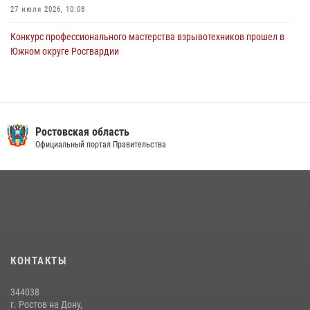
27 июля 2026, 10:08
Конкурс профессионального мастерства взрывотехников прошел в
Южном округе Росгвардии
15 июля 2026, 06:39
2
В Ростовской области при силовой поддержке Росгвардии
задержаны подозреваемые в переделке оружия для дальнейшей
продажи
Ростовская область
Официальный портал Правительства
13 июля 2026, 10:22
В Ростовской области сотрудники Росгвардии познакомили
воспитанников детского сада со своей службой
09 июля 2026, 13:58
Сотрудники Управления Росгвардии по Ростовской области стали
участниками богослужения и крестного хода
КОНТАКТЫ
28 июля 2026, 12:46
7
344038
В донской столице Росгвардия приняла участие в оперативно-
г. Ростов на Дону,