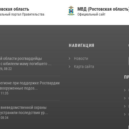
овская область
МВД (Ростовская область
альный портал Правительства
Официальный сайт
И
НАВИГАЦИЯ
ой области росгвардейцы
Новости
с юбилеем маму погибшего ...
Карта сайта
26, 08:22
П
регионе при поддержке Росгвардии
вооруженные подоз...
 11:35
 вневедомственной охраны
устранили последствия ур...
 08:34