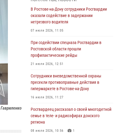
Росгвардейцы из Ростовской области
В Ростове-на-Дону сотрудники Росгвардии
приняли участие в молебне в честь небесного
оказали содействие в задержании
покровителя князя Владимира и Крещения
нетрезвого водителя
Руси
07 июля 2026, 11:05
27 июля 2026, 10:08
При содействии спецназа Росгвардии в
При содействии спецназа Росгвардии в
Ростовской области прошли
Ростовской области прошли
профилактические рейды
профилактические рейды
21 июля 2026, 12:51
21 июля 2026, 12:51
Сотрудники вневедомственной охраны
В Ростовской области экипаж
пресекли противоправные действия в
вневедомственной охраны задержал
гипермаркете в Ростове-на-Дону
нетрезвого посетителя городского пляжа за
16 июля 2026, 11:27
хулиганство
 Гавриленко
Росгвардеец рассказал о своей многодетной
17 июля 2026, 07:24
семье в теле- и радиоэфирах донского
Сотрудники вневедомственной охраны
региона
пресекли противоправные действия в
08 июля 2026, 10:56
1
гипермаркете в Ростове-на-Дону