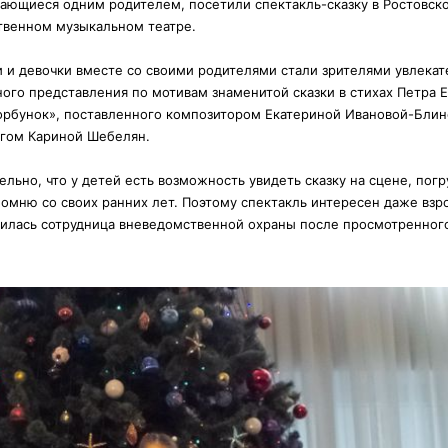
ающиеся одним родителем, посетили спектакль-сказку в Ростовск
твенном музыкальном театре.
 и девочки вместе со своими родителями стали зрителями увлекат
ого представления по мотивам знаменитой сказки в стихах Петра 
орбунок», поставленного композитором Екатериной Ивановой-Блин
гом Кариной Шебелян.
ельно, что у детей есть возможность увидеть сказку на сцене, погр
 помню со своих ранних лет. Поэтому спектакль интересен даже взр
елилась сотрудница вневедомственной охраны после просмотренног