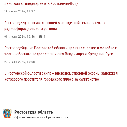
16 июля 2026, 11:27
действия в гипермаркете в Ростове-на-Дону
Конкурс профессионального мастерства взрывотехников прошел в
16 июля 2026, 11:27
Южном округе Росгвардии
Росгвардеец рассказал о своей многодетной семье в теле- и
15 июля 2026, 06:39
2
радиоэфирах донского региона
08 июля 2026, 10:56
1
Росгвардейцы из Ростовской области приняли участие в молебне в
честь небесного покровителя князя Владимира и Крещения Руси
27 июля 2026, 10:08
В Ростовской области экипаж вневедомственной охраны задержал
нетрезвого посетителя городского пляжа за хулиганство
17 июля 2026, 07:24
В донском регионе при поддержке Росгвардии задержаны
вооруженные подозреваемые в грабеже
Ростовская область
29 июля 2026, 11:35
Официальный портал Правительства
Конкурс профессионального мастерства взрывотехников прошел в