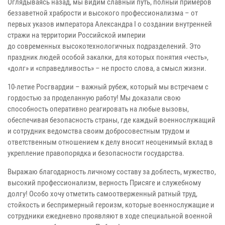
Оглядываясь назад, мы видим славный путь, полный примеров
беззаветной храбрости и высокого профессионализма – от
первых указов императора Александра I о создании внутренней
стражи на территории Российской империи
до современных высокотехнологичных подразделений. Это
праздник людей особой закалки, для которых понятия «честь»,
«долг» и «справедливость» – не просто слова, а смысл жизни.
10-летие Росгвардии – важный рубеж, который мы встречаем с
гордостью за проделанную работу! Мы доказали свою
способность оперативно реагировать на любые вызовы,
обеспечивая безопасность страны, где каждый военнослужащий
и сотрудник ведомства своим добросовестным трудом и
ответственным отношением к делу вносит неоценимый вклад в
укрепление правопорядка и безопасности государства.
Выражаю благодарность личному составу за доблесть, мужество,
высокий профессионализм, верность Присяге и служебному
долгу! Особо хочу отметить самоотверженный ратный труд,
стойкость и беспримерный героизм, которые военнослужащие и
сотрудники ежедневно проявляют в ходе специальной военной