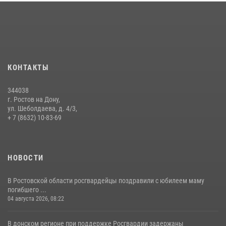
Южном округе Росгвардии
15 июля 2026, 06:39
2
В Ростовской области при силовой поддержке Росгвардии
задержаны подозреваемые в переделке оружия для дальнейшей
продажи
КОНТАКТЫ
13 июля 2026, 10:22
344038
В Ростовской области сотрудники Росгвардии познакомили
г. Ростов на Дону,
воспитанников детского сада со своей службой
ул. Шеболдаева, д. 4/3,
+ 7 (8632) 10-83-69
09 июля 2026, 13:58
НОВОСТИ
В Ростовской области росгвардейцы поздравили с юбилеем маму
погибшего ...
04 августа 2026, 08:22
В донском регионе при поддержке Росгвардии задержаны