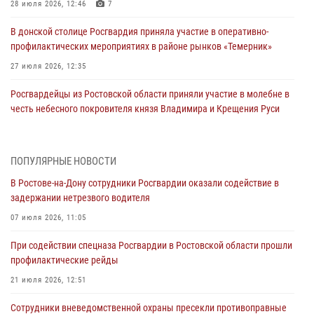
28 июля 2026, 12:46
7
В донской столице Росгвардия приняла участие в оперативно-
профилактических мероприятиях в районе рынков «Темерник»
27 июля 2026, 12:35
Росгвардейцы из Ростовской области приняли участие в молебне в
честь небесного покровителя князя Владимира и Крещения Руси
27 июля 2026, 10:08
При содействии спецназа Росгвардии в Ростовской области прошли
ПОПУЛЯРНЫЕ НОВОСТИ
профилактические рейды
В Ростове-на-Дону сотрудники Росгвардии оказали содействие в
21 июля 2026, 12:51
задержании нетрезвого водителя
В Ростовской области экипаж вневедомственной охраны задержал
07 июля 2026, 11:05
нетрезвого посетителя городского пляжа за хулиганство
При содействии спецназа Росгвардии в Ростовской области прошли
17 июля 2026, 07:24
профилактические рейды
Сотрудники вневедомственной охраны пресекли противоправные
21 июля 2026, 12:51
действия в гипермаркете в Ростове-на-Дону
Сотрудники вневедомственной охраны пресекли противоправные