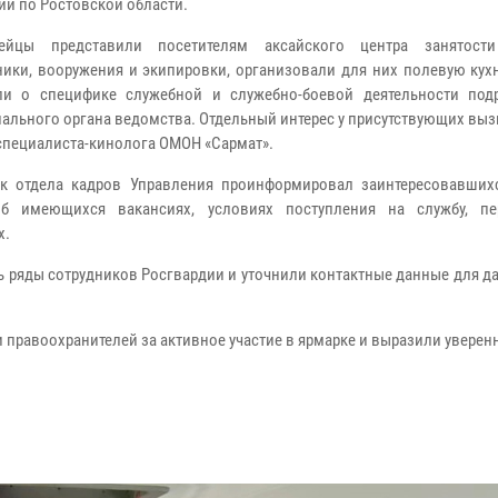
ии по Ростовской области.
дейцы представили посетителям аксайского центра занятости
ники, вооружения и экипировки, организовали для них полевую кух
ли о специфике служебной и служебно-боевой деятельности под
иального органа ведомства. Отдельный интерес у присутствующих выз
 специалиста-кинолога ОМОН «Сармат».
к отдела кадров Управления проинформировал заинтересовавших
об имеющихся вакансиях, условиях поступления на службу, пе
х.
ь ряды сотрудников Росгвардии и уточнили контактные данные для 
 правоохранителей за активное участие в ярмарке и выразили уверенн