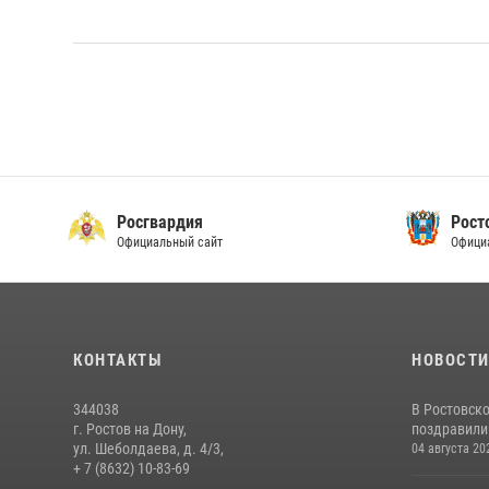
Росгвардия
Рост
Официальный сайт
Офици
КОНТАКТЫ
НОВОСТ
344038
В Ростовск
г. Ростов на Дону,
поздравили 
ул. Шеболдаева, д. 4/3,
04 августа 20
+ 7 (8632) 10-83-69