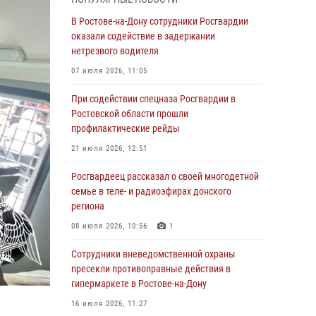
Росгвардейцы из Ростовской области
В Ростове-на-Дону сотрудники Росгвардии
приняли участие в молебне в честь небесного
оказали содействие в задержании
покровителя князя Владимира и Крещения
нетрезвого водителя
Руси
07 июля 2026, 11:05
27 июля 2026, 10:08
При содействии спецназа Росгвардии в
При содействии спецназа Росгвардии в
Ростовской области прошли
Ростовской области прошли
профилактические рейды
профилактические рейды
21 июля 2026, 12:51
21 июля 2026, 12:51
Росгвардеец рассказал о своей многодетной
В Ростовской области экипаж
семье в теле- и радиоэфирах донского
вневедомственной охраны задержал
региона
нетрезвого посетителя городского пляжа за
08 июля 2026, 10:56
1
хулиганство
Сотрудники вневедомственной охраны
17 июля 2026, 07:24
пресекли противоправные действия в
Сотрудники вневедомственной охраны
гипермаркете в Ростове-на-Дону
пресекли противоправные действия в
16 июля 2026, 11:27
гипермаркете в Ростове-на-Дону