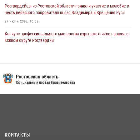
Росгвардейцы из Ростовской области приняли участие в молебне в
честь небесного покровителя князя Владимира и Крещения Руси
27 июля 2026, 10:08
Конкурс профессионального мастерства взрывотехников прошел в
Южном округе Росгвардии
15 июля 2026, 06:39
2
В Ростовской области при силовой поддержке Росгвардии
задержаны подозреваемые в переделке оружия для дальнейшей
продажи
Ростовская область
Официальный портал Правительства
13 июля 2026, 10:22
В Ростовской области сотрудники Росгвардии познакомили
воспитанников детского сада со своей службой
09 июля 2026, 13:58
Сотрудники Управления Росгвардии по Ростовской области стали
участниками богослужения и крестного хода
КОНТАКТЫ
28 июля 2026, 12:46
7