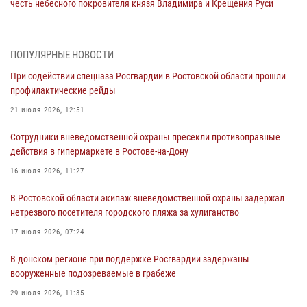
честь небесного покровителя князя Владимира и Крещения Руси
27 июля 2026, 10:08
При содействии спецназа Росгвардии в Ростовской области прошли
ПОПУЛЯРНЫЕ НОВОСТИ
профилактические рейды
При содействии спецназа Росгвардии в Ростовской области прошли
21 июля 2026, 12:51
профилактические рейды
В Ростовской области экипаж вневедомственной охраны задержал
21 июля 2026, 12:51
нетрезвого посетителя городского пляжа за хулиганство
Сотрудники вневедомственной охраны пресекли противоправные
17 июля 2026, 07:24
действия в гипермаркете в Ростове-на-Дону
Сотрудники вневедомственной охраны пресекли противоправные
16 июля 2026, 11:27
действия в гипермаркете в Ростове-на-Дону
В Ростовской области экипаж вневедомственной охраны задержал
16 июля 2026, 11:27
нетрезвого посетителя городского пляжа за хулиганство
Конкурс профессионального мастерства взрывотехников прошел в
17 июля 2026, 07:24
Южном округе Росгвардии
В донском регионе при поддержке Росгвардии задержаны
15 июля 2026, 06:39
2
вооруженные подозреваемые в грабеже
29 июля 2026, 11:35