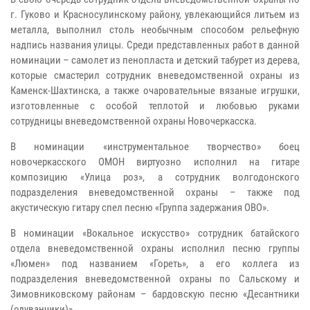
г. Гуково и Красносулинскому району, увлекающийся литьем из
металла, выполнил столь необычным способом рельефную
надпись названия улицы. Среди представленных работ в данной
номинации – самолет из пенопласта и детский табурет из дерева,
которые смастерил сотрудник вневедомственной охраны из
Каменск-Шахтинска, а также очаровательные вязаные игрушки,
изготовленные с особой теплотой и любовью руками
сотрудницы вневедомственной охраны Новочеркасска.
В номинации «инструментальное творчество» боец
новочеркасского ОМОН виртуозно исполнил на гитаре
композицию «Улица роз», а сотрудник волгодонского
подразделения вневедомственной охраны – также под
акустическую гитару спел песню «Группа задержания ОВО».
В номинации «Вокальное искусство» сотрудник батайского
отдела вневедомственной охраны исполнил песню группы
«Люмен» под названием «Гореть», а его коллега из
подразделения вневедомственной охраны по Сальскому и
Зимовниковскому районам – бардовскую песню «Десантники
(одуванчики)».