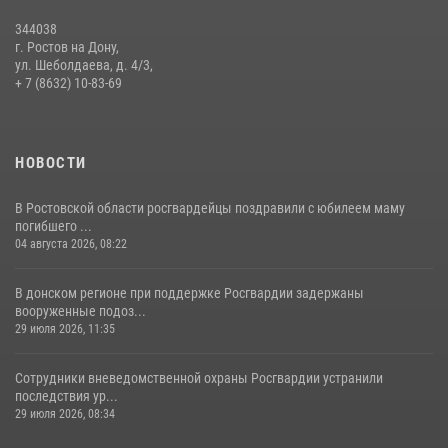
344038
В донской столице Росгвардия приняла участие в оперативно-
г. Ростов на Дону,
профилактических мероприятиях в районе рынков «Темерник»
ул. Шеболдаева, д. 4/3,
+ 7 (8632) 10-83-69
27 июля 2026, 12:35
НОВОСТИ
В Ростовской области росгвардейцы поздравили с юбилеем маму
погибшего ...
04 августа 2026, 08:22
В донском регионе при поддержке Росгвардии задержаны
вооруженные подоз...
29 июля 2026, 11:35
Сотрудники вневедомственной охраны Росгвардии устранили
последствия ур...
29 июля 2026, 08:34