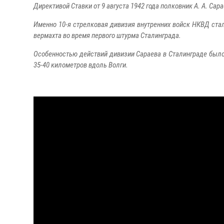
Директивой Ставки от 9 августа 1942 года полковник А. А. Са
Именно 10-я стрелковая дивизия внутренних войск НКВД ста
вермахта во время первого штурма Сталинграда.
Особенностью действий дивизии Сараева в Сталинграде было 
35-40 километров вдоль Волги.