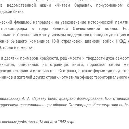
 в ведомственной акции «Читаем Сараева», приуроченном к
адской битвы.
ческий флешмоб направлен на увековечение исторической памяти
правопорядка в годы Великой Отечественной войны. Рос
иального Управления с энтузиазмом поддержали проводимую акцию и
дение бывшего командира 10-й стрелковой дивизии войск НКВД 
«Стояли насмерть».
 и десятки примеров храбрости, решимости и твердости духа самоо
чекистов, описанных на страницах книги, поражают своей ма
овую историю и историю нашей страны, а также формируют чувство
ников и жителей других стран», - отметила офицер территориального 
полковнику А. А. Сараеву было доверено формирование 10-й стрелко
Андреевича прославилась при обороне Сталинграда. Впоследствии он б
 военных действиях с 18 августа 1942 года.