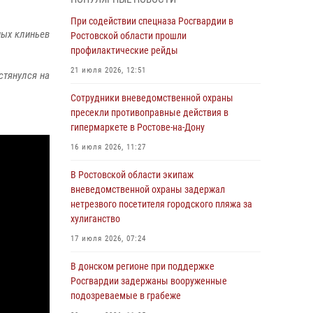
Росгвардейцы из Ростовской области
При содействии спецназа Росгвардии в
ных клиньев
приняли участие в молебне в честь небесного
Ростовской области прошли
покровителя князя Владимира и Крещения
профилактические рейды
Руси
21 июля 2026, 12:51
стянулся на
27 июля 2026, 10:08
Сотрудники вневедомственной охраны
При содействии спецназа Росгвардии в
пресекли противоправные действия в
Ростовской области прошли
гипермаркете в Ростове-на-Дону
профилактические рейды
16 июля 2026, 11:27
21 июля 2026, 12:51
В Ростовской области экипаж
В Ростовской области экипаж
вневедомственной охраны задержал
вневедомственной охраны задержал
нетрезвого посетителя городского пляжа за
нетрезвого посетителя городского пляжа за
хулиганство
хулиганство
17 июля 2026, 07:24
17 июля 2026, 07:24
В донском регионе при поддержке
Сотрудники вневедомственной охраны
Росгвардии задержаны вооруженные
пресекли противоправные действия в
подозреваемые в грабеже
гипермаркете в Ростове-на-Дону