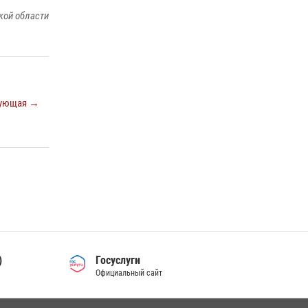
детского сада со своей службой
кой области
09 июля 2026, 13:58
Сотрудники Управления Росгвардии по
Ростовской области стали участниками
богослужения и крестного хода
28 июля 2026, 12:46
7
ующая →
В донской столице Росгвардия приняла
участие в оперативно-профилактических
мероприятиях в районе рынков «Темерник»
27 июля 2026, 12:35
)
Госуслуги
Официальный сайт