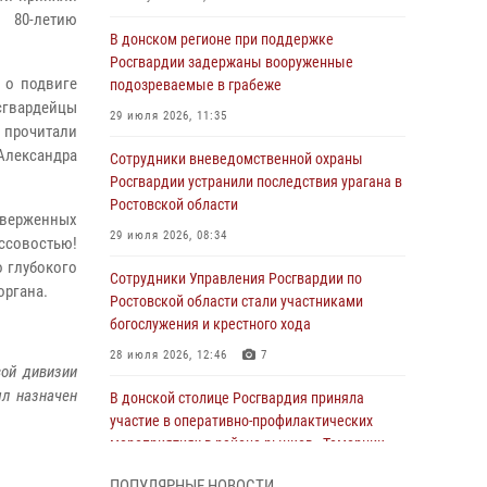
 80-летию
В донском регионе при поддержке
Росгвардии задержаны вооруженные
 о подвиге
подозреваемые в грабеже
гвардейцы
29 июля 2026, 11:35
 прочитали
Александра
Сотрудники вневедомственной охраны
Росгвардии устранили последствия урагана в
Ростовской области
тверженных
29 июля 2026, 08:34
ссовостью!
 глубокого
Сотрудники Управления Росгвардии по
органа.
Ростовской области стали участниками
богослужения и крестного хода
28 июля 2026, 12:46
7
вой дивизии
ыл назначен
В донской столице Росгвардия приняла
участие в оперативно-профилактических
мероприятиях в районе рынков «Темерник»
27 июля 2026, 12:35
ПОПУЛЯРНЫЕ НОВОСТИ