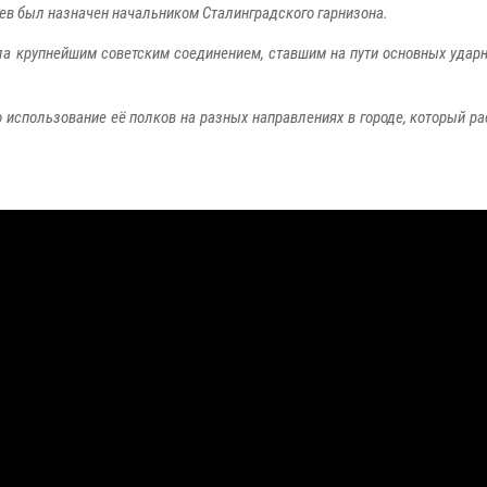
раев был назначен начальником Сталинградского гарнизона.
ла крупнейшим советским соединением, ставшим на пути основных удар
использование её полков на разных направлениях в городе, который ра