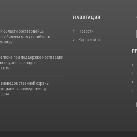
И
НАВИГАЦИЯ
ой области росгвардейцы
Новости
с юбилеем маму погибшего ...
Карта сайта
26, 08:22
П
регионе при поддержке Росгвардии
вооруженные подоз...
 11:35
 вневедомственной охраны
устранили последствия ур...
 08:34