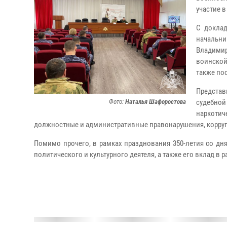
участие 
С доклад
начальн
Владими
воинской
также по
Представ
Фото:
Наталья Шафоростова
судебной
наркоти
должностные и административные правонарушения, корру
Помимо прочего, в рамках празднования 350-летия со дня
политического и культурного деятеля, а также его вклад в