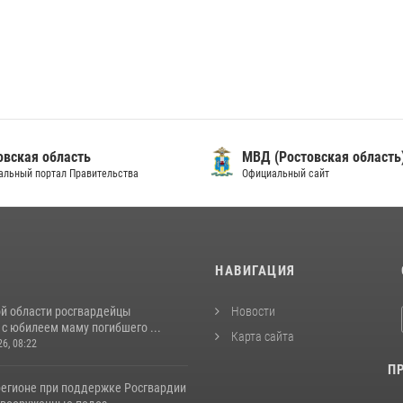
овская область
МВД (Ростовская область
альный портал Правительства
Официальный сайт
И
НАВИГАЦИЯ
ой области росгвардейцы
Новости
с юбилеем маму погибшего ...
Карта сайта
26, 08:22
П
регионе при поддержке Росгвардии