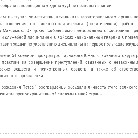
в собрании, посвящённом Единому Дню правовых знаний.
ом выступил заместитель начальника территориального органа в
ик отделения по военно-политической (политической) работе
р Максимов. Он довел собравшимся информацию о состоянии пра
 и служебной дисциплины в войсках национальной гвардии в пошедш
ставил задачи по укреплению дисциплины на первое полугодие текуще
итель 54 военной прокуратуры гарнизона Южного военного округа р
 практике за совершение преступлений, связанных с незаконны
ческих веществ и психотропных средств, а также об ответств
пционные проявления.
 рождения Петра 1 росгвардейцы обсудили личность этого великого
 развитие правоохранительной системы нашей страны.