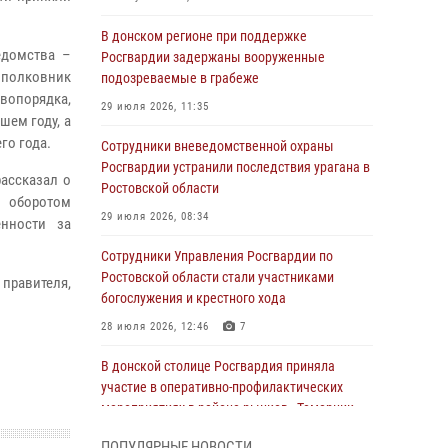
В донском регионе при поддержке
едомства –
Росгвардии задержаны вооруженные
 полковник
подозреваемые в грабеже
вопорядка,
29 июля 2026, 11:35
ем году, а
го года.
Сотрудники вневедомственной охраны
Росгвардии устранили последствия урагана в
ассказал о
Ростовской области
м оборотом
29 июля 2026, 08:34
енности за
Сотрудники Управления Росгвардии по
Ростовской области стали участниками
 правителя,
богослужения и крестного хода
28 июля 2026, 12:46
7
В донской столице Росгвардия приняла
участие в оперативно-профилактических
мероприятиях в районе рынков «Темерник»
27 июля 2026, 12:35
ПОПУЛЯРНЫЕ НОВОСТИ