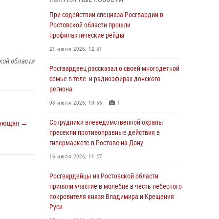
Росгвардейцы из Ростовской области
При содействии спецназа Росгвардии в
приняли участие в молебне в честь небесного
Ростовской области прошли
покровителя князя Владимира и Крещения
профилактические рейды
Руси
21 июля 2026, 12:51
27 июля 2026, 10:08
кой области
Росгвардеец рассказал о своей многодетной
При содействии спецназа Росгвардии в
семье в теле- и радиоэфирах донского
Ростовской области прошли
региона
профилактические рейды
08 июля 2026, 10:56
1
21 июля 2026, 12:51
Сотрудники вневедомственной охраны
ующая →
В Ростовской области экипаж
пресекли противоправные действия в
вневедомственной охраны задержал
гипермаркете в Ростове-на-Дону
нетрезвого посетителя городского пляжа за
16 июля 2026, 11:27
хулиганство
Росгвардейцы из Ростовской области
17 июля 2026, 07:24
приняли участие в молебне в честь небесного
Сотрудники вневедомственной охраны
покровителя князя Владимира и Крещения
пресекли противоправные действия в
Руси
гипермаркете в Ростове-на-Дону