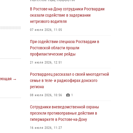
Росгвардейцы из Ростовской области
В Ростове-на-Дону сотрудники Росгвардии
приняли участие в молебне в честь небесного
оказали содействие в задержании
покровителя князя Владимира и Крещения
нетрезвого водителя
Руси
07 июля 2026, 11:05
27 июля 2026, 10:08
При содействии спецназа Росгвардии в
При содействии спецназа Росгвардии в
Ростовской области прошли
Ростовской области прошли
профилактические рейды
профилактические рейды
21 июля 2026, 12:51
21 июля 2026, 12:51
Росгвардеец рассказал о своей многодетной
ующая →
В Ростовской области экипаж
семье в теле- и радиоэфирах донского
вневедомственной охраны задержал
региона
нетрезвого посетителя городского пляжа за
08 июля 2026, 10:56
1
хулиганство
Сотрудники вневедомственной охраны
17 июля 2026, 07:24
пресекли противоправные действия в
Сотрудники вневедомственной охраны
гипермаркете в Ростове-на-Дону
пресекли противоправные действия в
16 июля 2026, 11:27
гипермаркете в Ростове-на-Дону