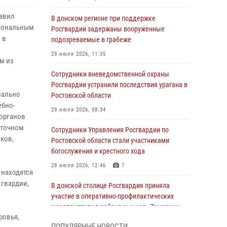
равил
В донском регионе при поддержке
сиональным
Росгвардии задержаны вооруженные
 в
подозреваемые в грабеже
29 июля 2026, 11:35
м из
Сотрудники вневедомственной охраны
Росгвардии устранили последствия урагана в
нально
Ростовской области
ебно-
29 июля 2026, 08:34
 органов
уточном
Сотрудники Управления Росгвардии по
ков,
Ростовской области стали участниками
богослужения и крестного хода
28 июля 2026, 12:46
7
 находятся
 гвардии,
В донской столице Росгвардия приняла
участие в оперативно-профилактических
мероприятиях в районе рынков «Темерник»
ровья,
27 июля 2026, 12:35
ПОПУЛЯРНЫЕ НОВОСТИ