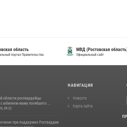
овская область
МВД (Ростовская область
альный портал Правительства
Официальный сайт
И
НАВИГАЦИЯ
ой области росгвардейцы
Новости
с юбилеем маму погибшего ...
Карта сайта
26, 08:22
П
регионе при поддержке Росгвардии