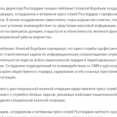
ель директора Росгвардии генерал-лейтенант Алексей Воробьев позд
ужащих, сотрудников и ветеранов пресс-служб Росгвардии с профес
ом. В своем поздравлении заместитель главы ведомства отметил, что
ных условиях взаимодействие со средствами массовой информации,
ое на принципах доверия, открытости и объективности, является одни
аправлений работы ведомства.
лейтенант Алексей Воробьев подчеркнул, что пресс-службы профессио
т ответственные задачи по информационному сопровождению служ
еятельности округов войск национальной гвардии и территориальных
ии. Сотрудники подразделений по взаимодействию со СМИ в круглос
охране общественного порядка, задержании особо опасных преступни
ситуации.
ервого дня специальной военной операции представители пресс-служб
ывают о служебно-боевых задачах, решаемых войсками национальной
едения специальной военной операции.
щим, сотрудникам и ветеранам пресс-служб Росгвардии крепкого здо