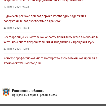
Конкурс профессионального мастерства взрывотехников прошел в
17 июля 2026, 07:24
Южном округе Росгвардии
В донском регионе при поддержке Росгвардии задержаны
15 июля 2026, 06:39
2
вооруженные подозреваемые в грабеже
29 июля 2026, 11:35
Росгвардейцы из Ростовской области приняли участие в молебне в
честь небесного покровителя князя Владимира и Крещения Руси
27 июля 2026, 10:08
Конкурс профессионального мастерства взрывотехников прошел в
Южном округе Росгвардии
15 июля 2026, 06:39
2
В Ростовской области при силовой поддержке Росгвардии
задержаны подозреваемые в переделке оружия для дальнейшей
продажи
Ростовская область
Официальный портал Правительства
13 июля 2026, 10:22
В Ростовской области сотрудники Росгвардии познакомили