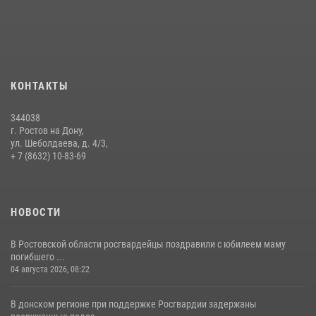
воспитанников детского сада со своей службой
09 июля 2026, 13:58
Сотрудники Управления Росгвардии по Ростовской области стали
участниками богослужения и крестного хода
КОНТАКТЫ
28 июля 2026, 12:46
7
344038
В донской столице Росгвардия приняла участие в оперативно-
г. Ростов на Дону,
профилактических мероприятиях в районе рынков «Темерник»
ул. Шеболдаева, д. 4/3,
+ 7 (8632) 10-83-69
27 июля 2026, 12:35
НОВОСТИ
В Ростовской области росгвардейцы поздравили с юбилеем маму
погибшего ...
04 августа 2026, 08:22
В донском регионе при поддержке Росгвардии задержаны