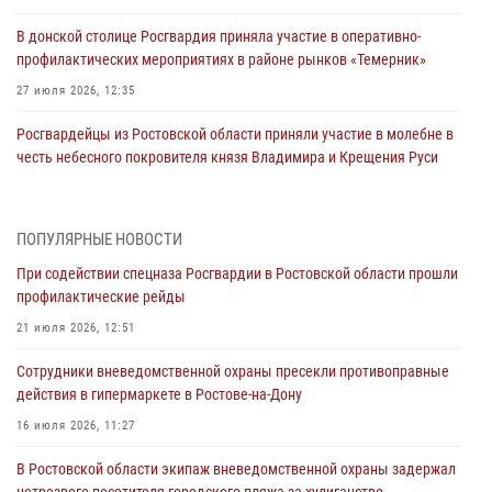
В донской столице Росгвардия приняла участие в оперативно-
профилактических мероприятиях в районе рынков «Темерник»
27 июля 2026, 12:35
Росгвардейцы из Ростовской области приняли участие в молебне в
честь небесного покровителя князя Владимира и Крещения Руси
27 июля 2026, 10:08
При содействии спецназа Росгвардии в Ростовской области прошли
ПОПУЛЯРНЫЕ НОВОСТИ
профилактические рейды
При содействии спецназа Росгвардии в Ростовской области прошли
21 июля 2026, 12:51
профилактические рейды
В Ростовской области экипаж вневедомственной охраны задержал
21 июля 2026, 12:51
нетрезвого посетителя городского пляжа за хулиганство
Сотрудники вневедомственной охраны пресекли противоправные
17 июля 2026, 07:24
действия в гипермаркете в Ростове-на-Дону
Сотрудники вневедомственной охраны пресекли противоправные
16 июля 2026, 11:27
действия в гипермаркете в Ростове-на-Дону
В Ростовской области экипаж вневедомственной охраны задержал
16 июля 2026, 11:27
нетрезвого посетителя городского пляжа за хулиганство