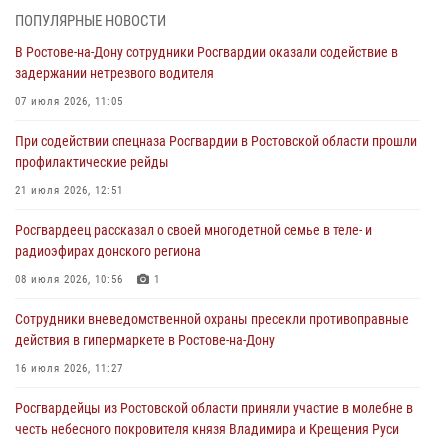
При содействии спецназа Росгвардии в Ростовской области прошли
ПОПУЛЯРНЫЕ НОВОСТИ
профилактические рейды
В Ростове-на-Дону сотрудники Росгвардии оказали содействие в
21 июля 2026, 12:51
задержании нетрезвого водителя
В Ростовской области экипаж вневедомственной охраны задержал
07 июля 2026, 11:05
нетрезвого посетителя городского пляжа за хулиганство
При содействии спецназа Росгвардии в Ростовской области прошли
17 июля 2026, 07:24
профилактические рейды
Сотрудники вневедомственной охраны пресекли противоправные
21 июля 2026, 12:51
действия в гипермаркете в Ростове-на-Дону
Росгвардеец рассказал о своей многодетной семье в теле- и
16 июля 2026, 11:27
радиоэфирах донского региона
Конкурс профессионального мастерства взрывотехников прошел в
08 июля 2026, 10:56
1
Южном округе Росгвардии
Сотрудники вневедомственной охраны пресекли противоправные
15 июля 2026, 06:39
2
действия в гипермаркете в Ростове-на-Дону
16 июля 2026, 11:27
Росгвардейцы из Ростовской области приняли участие в молебне в
честь небесного покровителя князя Владимира и Крещения Руси