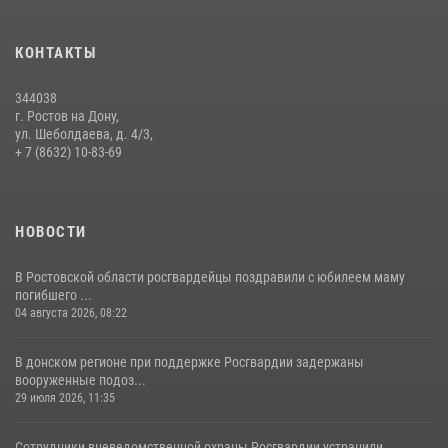
Сотрудники Управления Росгвардии по Ростовской области стали
участниками богослужения и крестного хода
КОНТАКТЫ
28 июля 2026, 12:46
7
344038
В донской столице Росгвардия приняла участие в оперативно-
г. Ростов на Дону,
профилактических мероприятиях в районе рынков «Темерник»
ул. Шеболдаева, д. 4/3,
+ 7 (8632) 10-83-69
27 июля 2026, 12:35
НОВОСТИ
В Ростовской области росгвардейцы поздравили с юбилеем маму
погибшего ...
04 августа 2026, 08:22
В донском регионе при поддержке Росгвардии задержаны
вооруженные подоз...
29 июля 2026, 11:35
Сотрудники вневедомственной охраны Росгвардии устранили