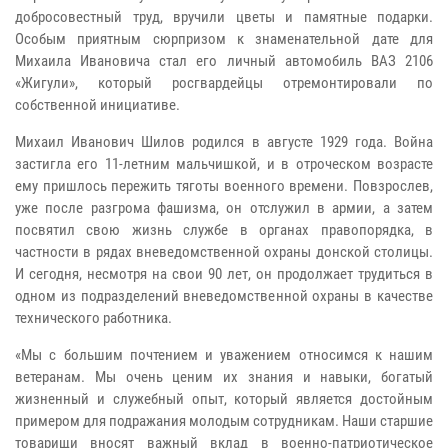
добросовестный труд, вручили цветы и памятные подарки.
Особым приятным сюрпризом к знаменательной дате для
Михаила Ивановича стал его личный автомобиль ВАЗ 2106
«Жигули», который росгвардейцы отремонтировали по
собственной инициативе.
Михаил Иванович Шилов родился в августе 1929 года. Война
застигла его 11-летним мальчишкой, и в отроческом возрасте
ему пришлось пережить тяготы военного времени. Повзрослев,
уже после разгрома фашизма, он отслужил в армии, а затем
посвятил свою жизнь службе в органах правопорядка, в
частности в рядах вневедомственной охраны донской столицы.
И сегодня, несмотря на свои 90 лет, он продолжает трудиться в
одном из подразделений вневедомственной охраны в качестве
технического работника.
«Мы с большим почтением и уважением относимся к нашим
ветеранам. Мы очень ценим их знания и навыки, богатый
жизненный и служебный опыт, который является достойным
примером для подражания молодым сотрудникам. Наши старшие
товарищи вносят важный вклад в военно-патриотическое