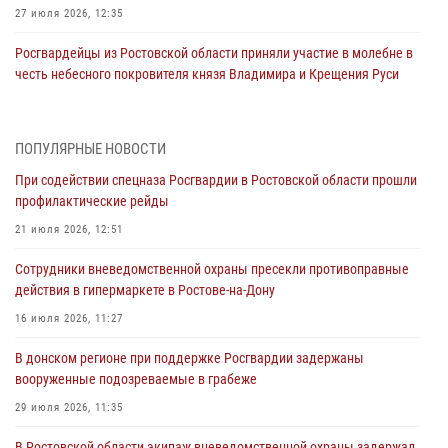
27 июля 2026, 12:35
Росгвардейцы из Ростовской области приняли участие в молебне в
честь небесного покровителя князя Владимира и Крещения Руси
27 июля 2026, 10:08
При содействии спецназа Росгвардии в Ростовской области прошли
ПОПУЛЯРНЫЕ НОВОСТИ
профилактические рейды
При содействии спецназа Росгвардии в Ростовской области прошли
21 июля 2026, 12:51
профилактические рейды
В Ростовской области экипаж вневедомственной охраны задержал
21 июля 2026, 12:51
нетрезвого посетителя городского пляжа за хулиганство
Сотрудники вневедомственной охраны пресекли противоправные
17 июля 2026, 07:24
действия в гипермаркете в Ростове-на-Дону
Сотрудники вневедомственной охраны пресекли противоправные
16 июля 2026, 11:27
действия в гипермаркете в Ростове-на-Дону
В донском регионе при поддержке Росгвардии задержаны
16 июля 2026, 11:27
вооруженные подозреваемые в грабеже
Конкурс профессионального мастерства взрывотехников прошел в
29 июля 2026, 11:35
Южном округе Росгвардии
В Ростовской области экипаж вневедомственной охраны задержал