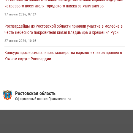
15 июля 2026, 06:39
2
нетрезвого посетителя городского пляжа за хулиганство
17 июля 2026, 07:24
Росгвардейцы из Ростовской области приняли участие в молебне в
честь небесного покровителя князя Владимира и Крещения Руси
27 июля 2026, 10:08
Конкурс профессионального мастерства взрывотехников прошел в
Южном округе Росгвардии
15 июля 2026, 06:39
2
В Ростовской области при силовой поддержке Росгвардии
задержаны подозреваемые в переделке оружия для дальнейшей
продажи
Ростовская область
Официальный портал Правительства
13 июля 2026, 10:22
В Ростовской области сотрудники Росгвардии познакомили
воспитанников детского сада со своей службой
09 июля 2026, 13:58