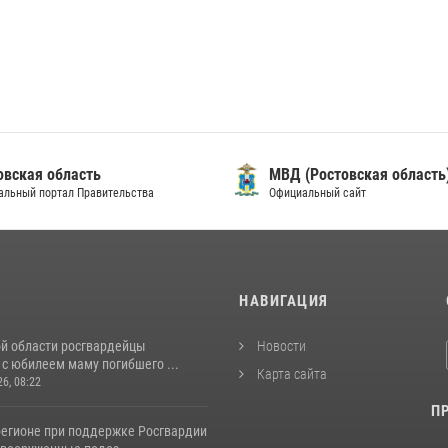
овская область
МВД (Ростовская область
альный портал Правительства
Официальный сайт
И
НАВИГАЦИЯ
ой области росгвардейцы
Новости
с юбилеем маму погибшего ...
Карта сайта
26, 08:22
П
регионе при поддержке Росгвардии