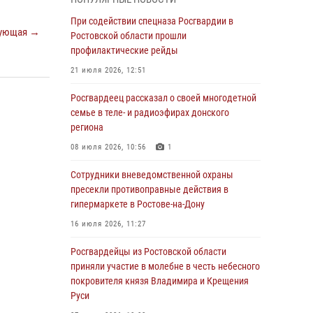
Росгвардейцы из Ростовской области
При содействии спецназа Росгвардии в
ующая →
приняли участие в молебне в честь небесного
Ростовской области прошли
покровителя князя Владимира и Крещения
профилактические рейды
Руси
21 июля 2026, 12:51
27 июля 2026, 10:08
Росгвардеец рассказал о своей многодетной
При содействии спецназа Росгвардии в
семье в теле- и радиоэфирах донского
Ростовской области прошли
региона
профилактические рейды
08 июля 2026, 10:56
1
21 июля 2026, 12:51
Сотрудники вневедомственной охраны
В Ростовской области экипаж
пресекли противоправные действия в
вневедомственной охраны задержал
гипермаркете в Ростове-на-Дону
нетрезвого посетителя городского пляжа за
16 июля 2026, 11:27
хулиганство
Росгвардейцы из Ростовской области
17 июля 2026, 07:24
приняли участие в молебне в честь небесного
Сотрудники вневедомственной охраны
покровителя князя Владимира и Крещения
пресекли противоправные действия в
Руси
гипермаркете в Ростове-на-Дону