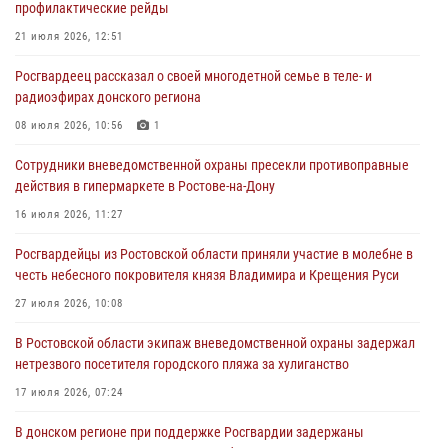
профилактические рейды
В Ростовской области экипаж вневедомственной охраны задержал
21 июля 2026, 12:51
нетрезвого посетителя городского пляжа за хулиганство
Росгвардеец рассказал о своей многодетной семье в теле- и
17 июля 2026, 07:24
радиоэфирах донского региона
Сотрудники вневедомственной охраны пресекли противоправные
08 июля 2026, 10:56
1
действия в гипермаркете в Ростове-на-Дону
Сотрудники вневедомственной охраны пресекли противоправные
16 июля 2026, 11:27
действия в гипермаркете в Ростове-на-Дону
Конкурс профессионального мастерства взрывотехников прошел в
16 июля 2026, 11:27
Южном округе Росгвардии
Росгвардейцы из Ростовской области приняли участие в молебне в
15 июля 2026, 06:39
2
честь небесного покровителя князя Владимира и Крещения Руси
27 июля 2026, 10:08
В Ростовской области экипаж вневедомственной охраны задержал
нетрезвого посетителя городского пляжа за хулиганство
17 июля 2026, 07:24
В донском регионе при поддержке Росгвардии задержаны