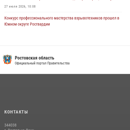
27 июля 2026, 10:08
Конкурс профессионального мастерства взрывотехников прошел в
Южном округе Росгвардии
15 июля 2026, 06:39
2
В Ростовской области при силовой поддержке Росгвардии
задержаны подозреваемые в переделке оружия для дальнейшей
продажи
Ростовская область
Официальный портал Правительства
13 июля 2026, 10:22
В Ростовской области сотрудники Росгвардии познакомили
воспитанников детского сада со своей службой
09 июля 2026, 13:58
Сотрудники Управления Росгвардии по Ростовской области стали
участниками богослужения и крестного хода
КОНТАКТЫ
28 июля 2026, 12:46
7
344038
В донской столице Росгвардия приняла участие в оперативно-