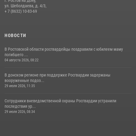
г. Ростов на Дону,
профилактических мероприятиях в районе рынков «Темерник»
ул. Шеболдаева, д. 4/3,
+ 7 (8632) 10-83-69
27 июля 2026, 12:35
НОВОСТИ
В Ростовской области росгвардейцы поздравили с юбилеем маму
погибшего ...
04 августа 2026, 08:22
В донском регионе при поддержке Росгвардии задержаны
вооруженные подоз...
29 июля 2026, 11:35
Сотрудники вневедомственной охраны Росгвардии устранили
последствия ур...
29 июля 2026, 08:34