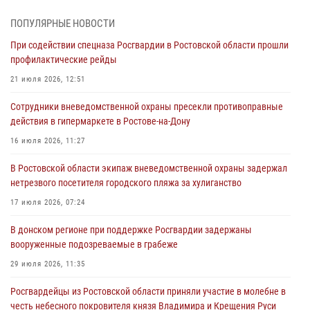
При содействии спецназа Росгвардии в Ростовской области прошли
ПОПУЛЯРНЫЕ НОВОСТИ
профилактические рейды
При содействии спецназа Росгвардии в Ростовской области прошли
21 июля 2026, 12:51
профилактические рейды
В Ростовской области экипаж вневедомственной охраны задержал
21 июля 2026, 12:51
нетрезвого посетителя городского пляжа за хулиганство
Сотрудники вневедомственной охраны пресекли противоправные
17 июля 2026, 07:24
действия в гипермаркете в Ростове-на-Дону
Сотрудники вневедомственной охраны пресекли противоправные
16 июля 2026, 11:27
действия в гипермаркете в Ростове-на-Дону
В Ростовской области экипаж вневедомственной охраны задержал
16 июля 2026, 11:27
нетрезвого посетителя городского пляжа за хулиганство
Конкурс профессионального мастерства взрывотехников прошел в
17 июля 2026, 07:24
Южном округе Росгвардии
В донском регионе при поддержке Росгвардии задержаны
15 июля 2026, 06:39
2
вооруженные подозреваемые в грабеже
29 июля 2026, 11:35
Росгвардейцы из Ростовской области приняли участие в молебне в
честь небесного покровителя князя Владимира и Крещения Руси