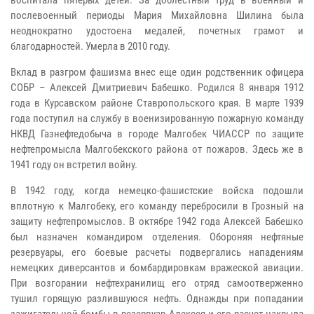
послевоенный периоды Мария Михайловна Шилина была
неоднократно удостоена медалей, почетных грамот и
благодарностей. Умерла в 2010 году.
Вклад в разгром фашизма внес еще один родственник офицера
СОБР – Алексей Дмитриевич Бабешко. Родился 8 января 1912
года в Курсавском районе Ставропольского края. В марте 1939
года поступил на службу в военизированную пожарную команду
НКВД Газнефтедобыча в городе Малгобек ЧИАССР по защите
нефтепромысла Малгобекского района от пожаров. Здесь же в
1941 году он встретил войну.
В 1942 году, когда немецко-фашистские войска подошли
вплотную к Малгобеку, его команду перебросили в Грозный на
защиту нефтепромыслов. В октябре 1942 года Алексей Бабешко
был назначен командиром отделения. Обороняя нефтяные
резервуары, его боевые расчеты подвергались нападениям
немецких диверсантов и бомбардировкам вражеской авиации.
При возгорании нефтехранилищ его отряд самоотверженно
тушил горящую разлившуюся нефть. Однажды при попадании
зажигательной бомбы в резервуар Алексея и его расчет накрыла