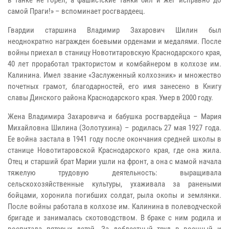
самой Праги!» – вспоминает росгвардеец.
Гвардии старшина Владимир Захарович Шилин был
неоднократно награжден боевыми орденами и медалями. После
войны приехал в станицу Новотитаровскую Краснодарского края,
40 лет проработал трактористом и комбайнером в колхозе им.
Калинина. Имел звание «Заслуженный колхозник» и множество
почетных грамот, благодарностей, его имя занесено в Книгу
славы Динского района Краснодарского края. Умер в 2000 году.
Жена Владимира Захаровича и бабушка росгвардейца – Мария
Михайловна Шилина (Золотухина) – родилась 27 мая 1927 года.
Ее война застала в 1941 году после окончания средней школы в
станице Новотитаровской Краснодарского края, где она жила.
Отец и старший брат Марии ушли на фронт, а она с мамой начала
тяжелую трудовую деятельность: выращивала
сельскохозяйственные культуры, ухаживала за ранеными
бойцами, хоронила погибших солдат, рыла окопы и землянки.
После войны работала в колхозе им. Калинина в полеводческой
бригаде и занималась скотоводством. В браке с ним родила и
воспитала пятерых детей. За доблестный труд в военный и