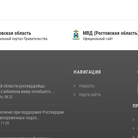
овская область
МВД (Ростовская область
альный портал Правительства
Официальный сайт
И
НАВИГАЦИЯ
ой области росгвардейцы
Новости
с юбилеем маму погибшего ...
Карта сайта
26, 08:22
П
регионе при поддержке Росгвардии
вооруженные подоз...
 11:35