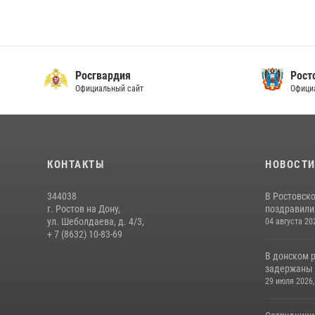
Росгвардия
Рост
Официальный сайт
Офици
КОНТАКТЫ
НОВОСТ
344038
В Ростовск
г. Ростов на Дону,
поздравили 
ул. Шеболдаева, д. 4/3,
04 августа 20
+ 7 (8632) 10-83-69
В донском 
задержаны 
29 июля 2026,