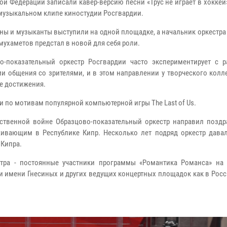
ой Федерации записали кавер-версию песни «Трус не играет в хоккей
музыкальном клипе киностудии Росгвардии.
ны и музыканты выступили на одной площадке, а начальник оркестр
мухаметов предстал в новой для себя роли.
о-показательный оркестр Росгвардии часто экспериментирует с 
и общения со зрителями, и в этом направлении у творческого колл
е достижения.
 по мотивам популярной компьютерной игры The Last of Us.
ственной войне Образцово-показательный оркестр направил поздр
ивающим в Республике Кипр. Несколько лет подряд оркестр давал
 Кипра.
стра - постоянные участники программы «Романтика Романса» на 
 имени Гнесиных и других ведущих концертных площадок как в Росси