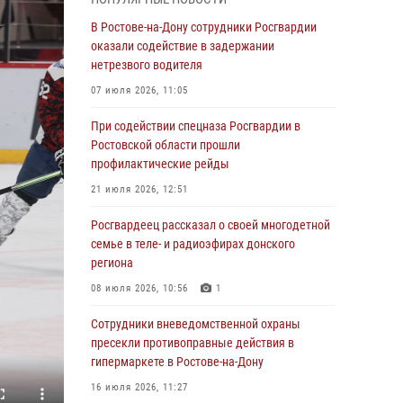
Росгвардейцы из Ростовской области
В Ростове-на-Дону сотрудники Росгвардии
приняли участие в молебне в честь небесного
оказали содействие в задержании
покровителя князя Владимира и Крещения
нетрезвого водителя
Руси
07 июля 2026, 11:05
27 июля 2026, 10:08
При содействии спецназа Росгвардии в
При содействии спецназа Росгвардии в
Ростовской области прошли
Ростовской области прошли
профилактические рейды
профилактические рейды
21 июля 2026, 12:51
21 июля 2026, 12:51
Росгвардеец рассказал о своей многодетной
В Ростовской области экипаж
семье в теле- и радиоэфирах донского
вневедомственной охраны задержал
региона
нетрезвого посетителя городского пляжа за
08 июля 2026, 10:56
1
хулиганство
Сотрудники вневедомственной охраны
17 июля 2026, 07:24
пресекли противоправные действия в
Сотрудники вневедомственной охраны
гипермаркете в Ростове-на-Дону
пресекли противоправные действия в
16 июля 2026, 11:27
гипермаркете в Ростове-на-Дону