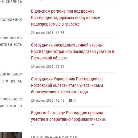
» и снялись
В донском регионе при поддержке
Росгвардии задержаны вооруженные
а полковник
подозреваемые в грабеже
29 июля 2026, 11:35
различными
ектива есть
Сотрудники вневедомственной охраны
Росгвардии устранили последствия урагана в
Ростовской области
29 июля 2026, 08:34
авительное
Сотрудники Управления Росгвардии по
 концерты,
Ростовской области стали участниками
богослужения и крестного хода
телеканале
28 июля 2026, 12:46
7
и, так и за
В донской столице Росгвардия приняла
участие в оперативно-профилактических
мероприятиях в районе рынков «Темерник»
27 июля 2026, 12:35
ПОПУЛЯРНЫЕ НОВОСТИ