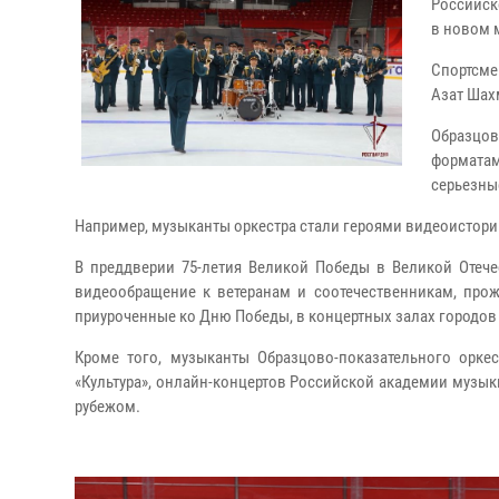
Российск
в новом 
Спортсме
Азат Шах
Образцов
форматам
серьезны
Например, музыканты оркестра стали героями видеоистории
В преддверии 75-летия Великой Победы в Великой Отече
видеообращение к ветеранам и соотечественникам, прож
приуроченные ко Дню Победы, в концертных залах городов
Кроме того, музыканты Образцово-показательного орке
«Культура», онлайн-концертов Российской академии музыки
рубежом.