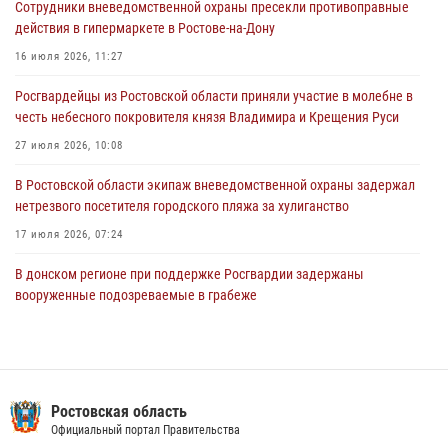
Сотрудники вневедомственной охраны пресекли противоправные
16 июля 2026, 11:27
действия в гипермаркете в Ростове-на-Дону
Конкурс профессионального мастерства взрывотехников прошел в
16 июля 2026, 11:27
Южном округе Росгвардии
Росгвардейцы из Ростовской области приняли участие в молебне в
15 июля 2026, 06:39
2
честь небесного покровителя князя Владимира и Крещения Руси
27 июля 2026, 10:08
В Ростовской области экипаж вневедомственной охраны задержал
нетрезвого посетителя городского пляжа за хулиганство
17 июля 2026, 07:24
В донском регионе при поддержке Росгвардии задержаны
вооруженные подозреваемые в грабеже
29 июля 2026, 11:35
Конкурс профессионального мастерства взрывотехников прошел в
Южном округе Росгвардии
Ростовская область
15 июля 2026, 06:39
2
Официальный портал Правительства