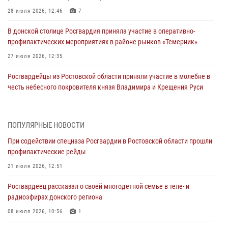
28 июля 2026, 12:46
7
В донской столице Росгвардия приняла участие в оперативно-
профилактических мероприятиях в районе рынков «Темерник»
27 июля 2026, 12:35
Росгвардейцы из Ростовской области приняли участие в молебне в
честь небесного покровителя князя Владимира и Крещения Руси
27 июля 2026, 10:08
При содействии спецназа Росгвардии в Ростовской области прошли
ПОПУЛЯРНЫЕ НОВОСТИ
профилактические рейды
При содействии спецназа Росгвардии в Ростовской области прошли
21 июля 2026, 12:51
профилактические рейды
В Ростовской области экипаж вневедомственной охраны задержал
21 июля 2026, 12:51
нетрезвого посетителя городского пляжа за хулиганство
Росгвардеец рассказал о своей многодетной семье в теле- и
17 июля 2026, 07:24
радиоэфирах донского региона
Сотрудники вневедомственной охраны пресекли противоправные
08 июля 2026, 10:56
1
действия в гипермаркете в Ростове-на-Дону