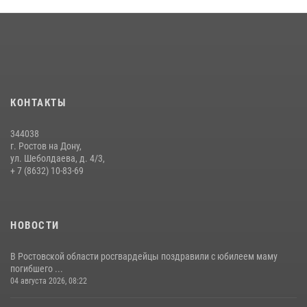
В Ростовской области при силовой поддержке Росгвардии
задержаны подозреваемые в переделке оружия для дальнейшей
продажи
13 июля 2026, 10:22
В Ростовской области сотрудники Росгвардии познакомили
воспитанников детского сада со своей службой
КОНТАКТЫ
09 июля 2026, 13:58
344038
Сотрудники Управления Росгвардии по Ростовской области стали
г. Ростов на Дону,
участниками богослужения и крестного хода
ул. Шеболдаева, д. 4/3,
+ 7 (8632) 10-83-69
28 июля 2026, 12:46
7
НОВОСТИ
В Ростовской области росгвардейцы поздравили с юбилеем маму
погибшего ...
04 августа 2026, 08:22