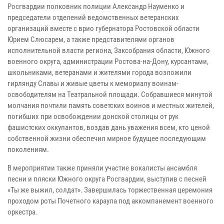
Росгвардии полковник полиции Александр Науменко и
председатели отделений ведомственных ветеранских
организаций вместе с врио губернатора Ростовской области
Юрием Слюсарем, а также представителями органов
исполнительной власти региона, Заксобрания области, Южного
военного округа, администрации Ростова-на-Дону, курсантами,
школьниками, ветеранами и жителями города возложили
гирлянду Славы и живые цветы к мемориалу воинам-
освободителям на Театральной площади. Собравшиеся минутой
молчания почтили память советских воинов и местных жителей,
погибших при освобождении донской столицы от рук
фашистских оккупантов, воздав дань уважения всем, кто ценой
собственной жизни обеспечил мирное будущее последующим
поколениям.
В мероприятии также приняли участие вокалисты ансамбля
песни и пляски Южного округа Росгвардии, выступив с песней
«Ты же выжил, солдат». Завершилась торжественная церемония
проходом роты Почетного караула под аккомпанемент военного
оркестра.