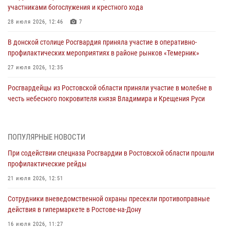
участниками богослужения и крестного хода
28 июля 2026, 12:46
7
В донской столице Росгвардия приняла участие в оперативно-
профилактических мероприятиях в районе рынков «Темерник»
27 июля 2026, 12:35
Росгвардейцы из Ростовской области приняли участие в молебне в
честь небесного покровителя князя Владимира и Крещения Руси
27 июля 2026, 10:08
При содействии спецназа Росгвардии в Ростовской области прошли
ПОПУЛЯРНЫЕ НОВОСТИ
профилактические рейды
При содействии спецназа Росгвардии в Ростовской области прошли
21 июля 2026, 12:51
профилактические рейды
В Ростовской области экипаж вневедомственной охраны задержал
21 июля 2026, 12:51
нетрезвого посетителя городского пляжа за хулиганство
Сотрудники вневедомственной охраны пресекли противоправные
17 июля 2026, 07:24
действия в гипермаркете в Ростове-на-Дону
Сотрудники вневедомственной охраны пресекли противоправные
16 июля 2026, 11:27