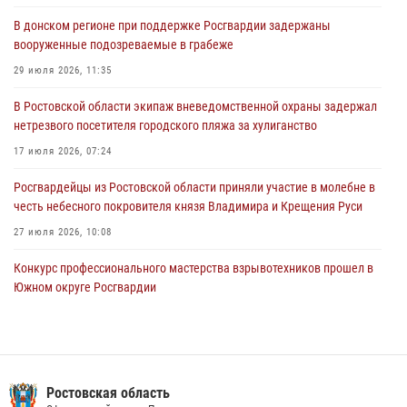
действия в гипермаркете в Ростове-на-Дону
В донском регионе при поддержке Росгвардии задержаны
16 июля 2026, 11:27
вооруженные подозреваемые в грабеже
Конкурс профессионального мастерства взрывотехников прошел в
29 июля 2026, 11:35
Южном округе Росгвардии
В Ростовской области экипаж вневедомственной охраны задержал
15 июля 2026, 06:39
2
нетрезвого посетителя городского пляжа за хулиганство
17 июля 2026, 07:24
Росгвардейцы из Ростовской области приняли участие в молебне в
честь небесного покровителя князя Владимира и Крещения Руси
27 июля 2026, 10:08
Конкурс профессионального мастерства взрывотехников прошел в
Южном округе Росгвардии
15 июля 2026, 06:39
2
В Ростовской области при силовой поддержке Росгвардии
задержаны подозреваемые в переделке оружия для дальнейшей
продажи
Ростовская область