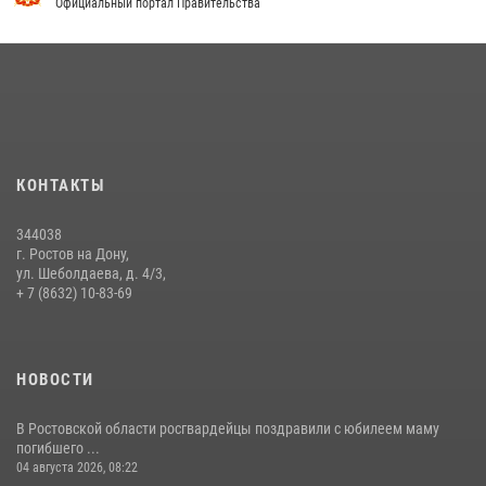
Официальный портал Правительства
13 июля 2026, 10:22
В Ростовской области сотрудники Росгвардии познакомили
воспитанников детского сада со своей службой
09 июля 2026, 13:58
Сотрудники Управления Росгвардии по Ростовской области стали
участниками богослужения и крестного хода
КОНТАКТЫ
28 июля 2026, 12:46
7
344038
В донской столице Росгвардия приняла участие в оперативно-
г. Ростов на Дону,
профилактических мероприятиях в районе рынков «Темерник»
ул. Шеболдаева, д. 4/3,
+ 7 (8632) 10-83-69
27 июля 2026, 12:35
НОВОСТИ
В Ростовской области росгвардейцы поздравили с юбилеем маму
погибшего ...
04 августа 2026, 08:22