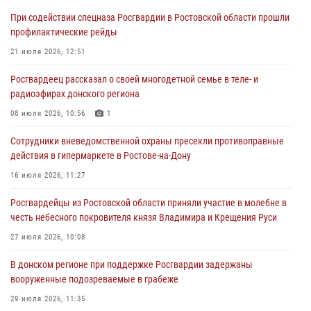
профилактические рейды
При содействии спецназа Росгвардии в Ростовской области прошли
21 июля 2026, 12:51
профилактические рейды
В Ростовской области экипаж вневедомственной охраны задержал
21 июля 2026, 12:51
нетрезвого посетителя городского пляжа за хулиганство
Росгвардеец рассказал о своей многодетной семье в теле- и
17 июля 2026, 07:24
радиоэфирах донского региона
Сотрудники вневедомственной охраны пресекли противоправные
08 июля 2026, 10:56
1
действия в гипермаркете в Ростове-на-Дону
Сотрудники вневедомственной охраны пресекли противоправные
16 июля 2026, 11:27
действия в гипермаркете в Ростове-на-Дону
Конкурс профессионального мастерства взрывотехников прошел в
16 июля 2026, 11:27
Южном округе Росгвардии
Росгвардейцы из Ростовской области приняли участие в молебне в
15 июля 2026, 06:39
2
честь небесного покровителя князя Владимира и Крещения Руси
27 июля 2026, 10:08
В донском регионе при поддержке Росгвардии задержаны
вооруженные подозреваемые в грабеже
29 июля 2026, 11:35