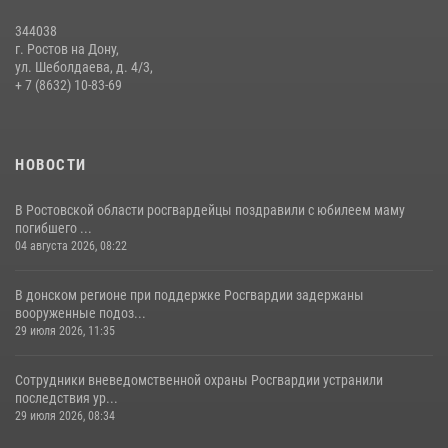
344038
В донской столице Росгвардия приняла участие в оперативно-
г. Ростов на Дону,
профилактических мероприятиях в районе рынков «Темерник»
ул. Шеболдаева, д. 4/3,
+ 7 (8632) 10-83-69
27 июля 2026, 12:35
НОВОСТИ
В Ростовской области росгвардейцы поздравили с юбилеем маму
погибшего ...
04 августа 2026, 08:22
В донском регионе при поддержке Росгвардии задержаны
вооруженные подоз...
29 июля 2026, 11:35
Сотрудники вневедомственной охраны Росгвардии устранили
последствия ур...
29 июля 2026, 08:34