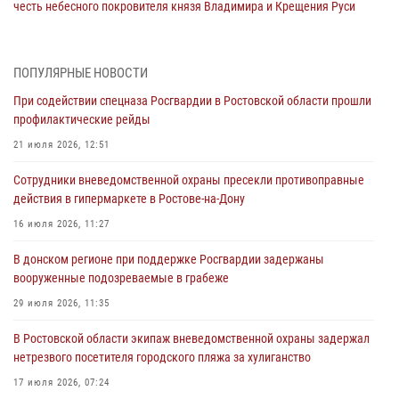
честь небесного покровителя князя Владимира и Крещения Руси
27 июля 2026, 10:08
При содействии спецназа Росгвардии в Ростовской области прошли
ПОПУЛЯРНЫЕ НОВОСТИ
профилактические рейды
При содействии спецназа Росгвардии в Ростовской области прошли
21 июля 2026, 12:51
профилактические рейды
В Ростовской области экипаж вневедомственной охраны задержал
21 июля 2026, 12:51
нетрезвого посетителя городского пляжа за хулиганство
Сотрудники вневедомственной охраны пресекли противоправные
17 июля 2026, 07:24
действия в гипермаркете в Ростове-на-Дону
Сотрудники вневедомственной охраны пресекли противоправные
16 июля 2026, 11:27
действия в гипермаркете в Ростове-на-Дону
В донском регионе при поддержке Росгвардии задержаны
16 июля 2026, 11:27
вооруженные подозреваемые в грабеже
Конкурс профессионального мастерства взрывотехников прошел в
29 июля 2026, 11:35
Южном округе Росгвардии
В Ростовской области экипаж вневедомственной охраны задержал
15 июля 2026, 06:39
2
нетрезвого посетителя городского пляжа за хулиганство
17 июля 2026, 07:24