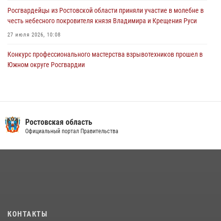
Росгвардейцы из Ростовской области приняли участие в молебне в
честь небесного покровителя князя Владимира и Крещения Руси
27 июля 2026, 10:08
Конкурс профессионального мастерства взрывотехников прошел в
Южном округе Росгвардии
15 июля 2026, 06:39
2
В Ростовской области при силовой поддержке Росгвардии
задержаны подозреваемые в переделке оружия для дальнейшей
продажи
Ростовская область
Официальный портал Правительства
13 июля 2026, 10:22
В Ростовской области сотрудники Росгвардии познакомили
воспитанников детского сада со своей службой
09 июля 2026, 13:58
Сотрудники Управления Росгвардии по Ростовской области стали
участниками богослужения и крестного хода
КОНТАКТЫ
28 июля 2026, 12:46
7