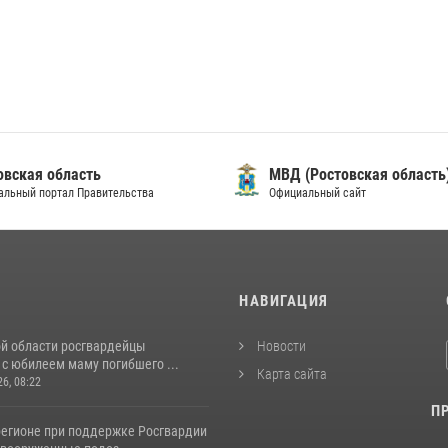
овская область
МВД (Ростовская область
альный портал Правительства
Официальный сайт
И
НАВИГАЦИЯ
ой области росгвардейцы
Новости
с юбилеем маму погибшего ...
Карта сайта
26, 08:22
П
регионе при поддержке Росгвардии