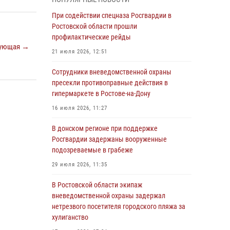
Росгвардейцы из Ростовской области
При содействии спецназа Росгвардии в
приняли участие в молебне в честь небесного
Ростовской области прошли
покровителя князя Владимира и Крещения
профилактические рейды
ующая →
Руси
21 июля 2026, 12:51
27 июля 2026, 10:08
Сотрудники вневедомственной охраны
При содействии спецназа Росгвардии в
пресекли противоправные действия в
Ростовской области прошли
гипермаркете в Ростове-на-Дону
профилактические рейды
16 июля 2026, 11:27
21 июля 2026, 12:51
В донском регионе при поддержке
В Ростовской области экипаж
Росгвардии задержаны вооруженные
вневедомственной охраны задержал
подозреваемые в грабеже
нетрезвого посетителя городского пляжа за
29 июля 2026, 11:35
хулиганство
В Ростовской области экипаж
17 июля 2026, 07:24
вневедомственной охраны задержал
Сотрудники вневедомственной охраны
нетрезвого посетителя городского пляжа за
пресекли противоправные действия в
хулиганство
гипермаркете в Ростове-на-Дону