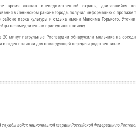
ое время экипаж вневедомственной охраны, двигавшийся по
ования в Ленинском районе города, получил информацию о пропаже 
в районе парка культуры и отдыха имени Максима Горького. Уточни
ейцы незамедлительно приступили к поиску.
з 20 минут патрульные Росгвардии обнаружили мальчика на соседн
и в отдел полиции для последующей передачи родственникам.
 службы войск национальной гвардии Российской Федерации по Ростовс