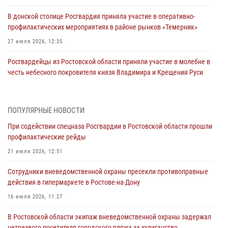
В донской столице Росгвардия приняла участие в оперативно-
профилактических мероприятиях в районе рынков «Темерник»
27 июля 2026, 12:35
Росгвардейцы из Ростовской области приняли участие в молебне в
честь небесного покровителя князя Владимира и Крещения Руси
27 июля 2026, 10:08
При содействии спецназа Росгвардии в Ростовской области прошли
ПОПУЛЯРНЫЕ НОВОСТИ
профилактические рейды
При содействии спецназа Росгвардии в Ростовской области прошли
21 июля 2026, 12:51
профилактические рейды
В Ростовской области экипаж вневедомственной охраны задержал
21 июля 2026, 12:51
нетрезвого посетителя городского пляжа за хулиганство
Сотрудники вневедомственной охраны пресекли противоправные
17 июля 2026, 07:24
действия в гипермаркете в Ростове-на-Дону
Сотрудники вневедомственной охраны пресекли противоправные
16 июля 2026, 11:27
действия в гипермаркете в Ростове-на-Дону
В Ростовской области экипаж вневедомственной охраны задержал
16 июля 2026, 11:27
нетрезвого посетителя городского пляжа за хулиганство