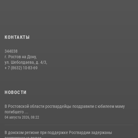
воспитанников детского сада со своей службой
09 июля 2026, 13:58
Сотрудники Управления Росгвардии по Ростовской области стали
участниками богослужения и крестного хода
КОНТАКТЫ
28 июля 2026, 12:46
7
344038
В донской столице Росгвардия приняла участие в оперативно-
г. Ростов на Дону,
профилактических мероприятиях в районе рынков «Темерник»
ул. Шеболдаева, д. 4/3,
+ 7 (8632) 10-83-69
27 июля 2026, 12:35
НОВОСТИ
В Ростовской области росгвардейцы поздравили с юбилеем маму
погибшего ...
04 августа 2026, 08:22
В донском регионе при поддержке Росгвардии задержаны
вооруженные подоз...