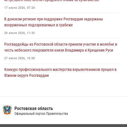
Конкурс профессионального мастерства взрывотехников прошел в
17 июля 2026, 07:24
Южном округе Росгвардии
В донском регионе при поддержке Росгвардии задержаны
15 июля 2026, 06:39
2
вооруженные подозреваемые в грабеже
29 июля 2026, 11:35
Росгвардейцы из Ростовской области приняли участие в молебне в
честь небесного покровителя князя Владимира и Крещения Руси
27 июля 2026, 10:08
Конкурс профессионального мастерства взрывотехников прошел в
Южном округе Росгвардии
15 июля 2026, 06:39
2
В Ростовской области при силовой поддержке Росгвардии
задержаны подозреваемые в переделке оружия для дальнейшей
продажи
Ростовская область
Официальный портал Правительства
13 июля 2026, 10:22
В Ростовской области сотрудники Росгвардии познакомили