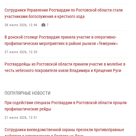
Сотрудники Управления Росгвардии по Ростовской области стали
участниками богослужения и крестного хода
28 июля 2026, 12:46
7
В донской столице Росгвардия приняла участие в оперативно-
профилактических мероприятиях в районе рынков «Темерник»
27 июля 2026, 12:35
Росгвардейцы из Ростовской области приняли участие в молебне в
честь небесного покровителя князя Владимира и Крещения Руси
27 июля 2026, 10:08
При содействии спецназа Росгвардии в Ростовской области прошли
ПОПУЛЯРНЫЕ НОВОСТИ
профилактические рейды
При содействии спецназа Росгвардии в Ростовской области прошли
21 июля 2026, 12:51
профилактические рейды
В Ростовской области экипаж вневедомственной охраны задержал
21 июля 2026, 12:51
нетрезвого посетителя городского пляжа за хулиганство
Сотрудники вневедомственной охраны пресекли противоправные
17 июля 2026, 07:24