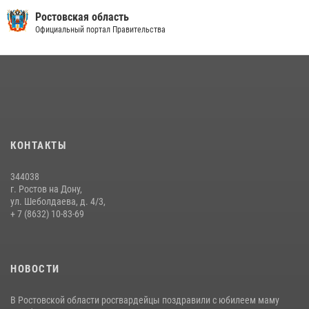
продажи
Ростовская область
Официальный портал Правительства
13 июля 2026, 10:22
В Ростовской области сотрудники Росгвардии познакомили
воспитанников детского сада со своей службой
09 июля 2026, 13:58
Сотрудники Управления Росгвардии по Ростовской области стали
участниками богослужения и крестного хода
КОНТАКТЫ
28 июля 2026, 12:46
7
344038
В донской столице Росгвардия приняла участие в оперативно-
г. Ростов на Дону,
профилактических мероприятиях в районе рынков «Темерник»
ул. Шеболдаева, д. 4/3,
+ 7 (8632) 10-83-69
27 июля 2026, 12:35
НОВОСТИ
В Ростовской области росгвардейцы поздравили с юбилеем маму