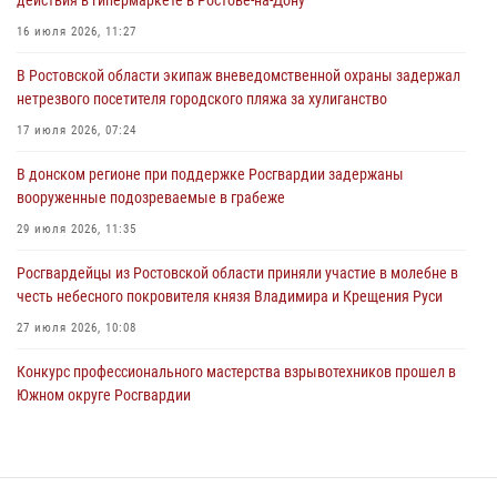
действия в гипермаркете в Ростове-на-Дону
Сотрудники вневедомственной охраны пресекли противоправные
16 июля 2026, 11:27
действия в гипермаркете в Ростове-на-Дону
В Ростовской области экипаж вневедомственной охраны задержал
16 июля 2026, 11:27
нетрезвого посетителя городского пляжа за хулиганство
Конкурс профессионального мастерства взрывотехников прошел в
17 июля 2026, 07:24
Южном округе Росгвардии
В донском регионе при поддержке Росгвардии задержаны
15 июля 2026, 06:39
2
вооруженные подозреваемые в грабеже
29 июля 2026, 11:35
Росгвардейцы из Ростовской области приняли участие в молебне в
честь небесного покровителя князя Владимира и Крещения Руси
27 июля 2026, 10:08
Конкурс профессионального мастерства взрывотехников прошел в
Южном округе Росгвардии
15 июля 2026, 06:39
2
В Ростовской области при силовой поддержке Росгвардии
задержаны подозреваемые в переделке оружия для дальнейшей