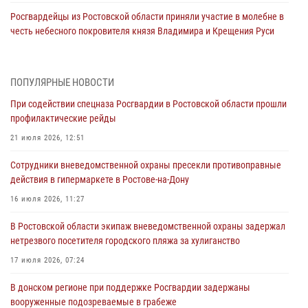
Росгвардейцы из Ростовской области приняли участие в молебне в
честь небесного покровителя князя Владимира и Крещения Руси
27 июля 2026, 10:08
При содействии спецназа Росгвардии в Ростовской области прошли
ПОПУЛЯРНЫЕ НОВОСТИ
профилактические рейды
При содействии спецназа Росгвардии в Ростовской области прошли
21 июля 2026, 12:51
профилактические рейды
В Ростовской области экипаж вневедомственной охраны задержал
21 июля 2026, 12:51
нетрезвого посетителя городского пляжа за хулиганство
Сотрудники вневедомственной охраны пресекли противоправные
17 июля 2026, 07:24
действия в гипермаркете в Ростове-на-Дону
Сотрудники вневедомственной охраны пресекли противоправные
16 июля 2026, 11:27
действия в гипермаркете в Ростове-на-Дону
В Ростовской области экипаж вневедомственной охраны задержал
16 июля 2026, 11:27
нетрезвого посетителя городского пляжа за хулиганство
Конкурс профессионального мастерства взрывотехников прошел в
17 июля 2026, 07:24
Южном округе Росгвардии
В донском регионе при поддержке Росгвардии задержаны
15 июля 2026, 06:39
2
вооруженные подозреваемые в грабеже