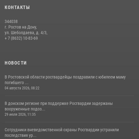
участниками богослужения и крестного хода
КОНТАКТЫ
28 июля 2026, 12:46
7
344038
В донской столице Росгвардия приняла участие в оперативно-
г. Ростов на Дону,
профилактических мероприятиях в районе рынков «Темерник»
ул. Шеболдаева, д. 4/3,
+ 7 (8632) 10-83-69
27 июля 2026, 12:35
НОВОСТИ
В Ростовской области росгвардейцы поздравили с юбилеем маму
погибшего ...
04 августа 2026, 08:22
В донском регионе при поддержке Росгвардии задержаны
вооруженные подоз...
29 июля 2026, 11:35
Сотрудники вневедомственной охраны Росгвардии устранили
последствия ур...