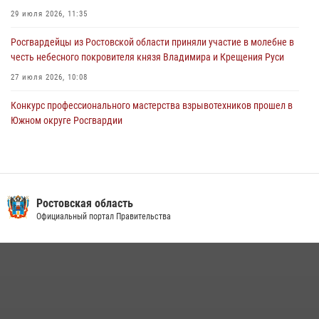
29 июля 2026, 11:35
Росгвардейцы из Ростовской области приняли участие в молебне в
честь небесного покровителя князя Владимира и Крещения Руси
27 июля 2026, 10:08
Конкурс профессионального мастерства взрывотехников прошел в
Южном округе Росгвардии
15 июля 2026, 06:39
2
В Ростовской области при силовой поддержке Росгвардии
задержаны подозреваемые в переделке оружия для дальнейшей
продажи
Ростовская область
Официальный портал Правительства
13 июля 2026, 10:22
В Ростовской области сотрудники Росгвардии познакомили
воспитанников детского сада со своей службой
09 июля 2026, 13:58
Сотрудники Управления Росгвардии по Ростовской области стали