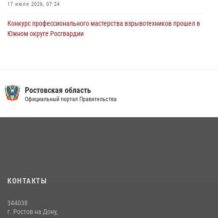
17 июля 2026, 07:24
Конкурс профессионального мастерства взрывотехников прошел в
Южном округе Росгвардии
15 июля 2026, 06:39
2
В Ростовской области при силовой поддержке Росгвардии
задержаны подозреваемые в переделке оружия для дальнейшей
продажи
Ростовская область
Официальный портал Правительства
13 июля 2026, 10:22
В донской столице Росгвардия приняла участие в оперативно-
профилактических мероприятиях в районе рынков «Темерник»
27 июля 2026, 12:35
Сотрудники вневедомственной охраны Росгвардии устранили
последствия урагана в Ростовской области
КОНТАКТЫ
29 июля 2026, 08:34
344038
Сотрудники Управления Росгвардии по Ростовской области стали
г. Ростов на Дону,
участниками богослужения и крестного хода