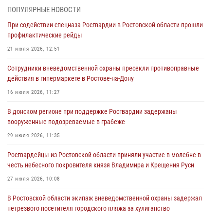
При содействии спецназа Росгвардии в Ростовской области прошли
ПОПУЛЯРНЫЕ НОВОСТИ
профилактические рейды
При содействии спецназа Росгвардии в Ростовской области прошли
21 июля 2026, 12:51
профилактические рейды
В Ростовской области экипаж вневедомственной охраны задержал
21 июля 2026, 12:51
нетрезвого посетителя городского пляжа за хулиганство
Сотрудники вневедомственной охраны пресекли противоправные
17 июля 2026, 07:24
действия в гипермаркете в Ростове-на-Дону
Сотрудники вневедомственной охраны пресекли противоправные
16 июля 2026, 11:27
действия в гипермаркете в Ростове-на-Дону
В донском регионе при поддержке Росгвардии задержаны
16 июля 2026, 11:27
вооруженные подозреваемые в грабеже
Конкурс профессионального мастерства взрывотехников прошел в
29 июля 2026, 11:35
Южном округе Росгвардии
Росгвардейцы из Ростовской области приняли участие в молебне в
15 июля 2026, 06:39
2
честь небесного покровителя князя Владимира и Крещения Руси
27 июля 2026, 10:08
В Ростовской области экипаж вневедомственной охраны задержал
нетрезвого посетителя городского пляжа за хулиганство