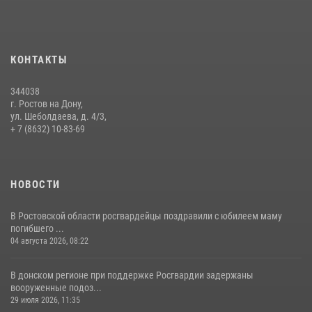
09 июля 2026, 13:58
Сотрудники Управления Росгвардии по Ростовской области стали
участниками богослужения и крестного хода
КОНТАКТЫ
28 июля 2026, 12:46
7
344038
В донской столице Росгвардия приняла участие в оперативно-
г. Ростов на Дону,
профилактических мероприятиях в районе рынков «Темерник»
ул. Шеболдаева, д. 4/3,
+ 7 (8632) 10-83-69
27 июля 2026, 12:35
НОВОСТИ
В Ростовской области росгвардейцы поздравили с юбилеем маму
погибшего ...
04 августа 2026, 08:22
В донском регионе при поддержке Росгвардии задержаны
вооруженные подоз...
29 июля 2026, 11:35