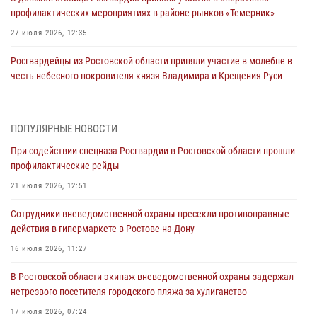
профилактических мероприятиях в районе рынков «Темерник»
27 июля 2026, 12:35
Росгвардейцы из Ростовской области приняли участие в молебне в
честь небесного покровителя князя Владимира и Крещения Руси
27 июля 2026, 10:08
При содействии спецназа Росгвардии в Ростовской области прошли
ПОПУЛЯРНЫЕ НОВОСТИ
профилактические рейды
При содействии спецназа Росгвардии в Ростовской области прошли
21 июля 2026, 12:51
профилактические рейды
В Ростовской области экипаж вневедомственной охраны задержал
21 июля 2026, 12:51
нетрезвого посетителя городского пляжа за хулиганство
Сотрудники вневедомственной охраны пресекли противоправные
17 июля 2026, 07:24
действия в гипермаркете в Ростове-на-Дону
Сотрудники вневедомственной охраны пресекли противоправные
16 июля 2026, 11:27
действия в гипермаркете в Ростове-на-Дону
В Ростовской области экипаж вневедомственной охраны задержал
16 июля 2026, 11:27
нетрезвого посетителя городского пляжа за хулиганство
Конкурс профессионального мастерства взрывотехников прошел в
17 июля 2026, 07:24