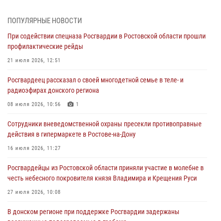
При содействии спецназа Росгвардии в Ростовской области прошли
ПОПУЛЯРНЫЕ НОВОСТИ
профилактические рейды
При содействии спецназа Росгвардии в Ростовской области прошли
21 июля 2026, 12:51
профилактические рейды
В Ростовской области экипаж вневедомственной охраны задержал
21 июля 2026, 12:51
нетрезвого посетителя городского пляжа за хулиганство
Росгвардеец рассказал о своей многодетной семье в теле- и
17 июля 2026, 07:24
радиоэфирах донского региона
Сотрудники вневедомственной охраны пресекли противоправные
08 июля 2026, 10:56
1
действия в гипермаркете в Ростове-на-Дону
Сотрудники вневедомственной охраны пресекли противоправные
16 июля 2026, 11:27
действия в гипермаркете в Ростове-на-Дону
Конкурс профессионального мастерства взрывотехников прошел в
16 июля 2026, 11:27
Южном округе Росгвардии
Росгвардейцы из Ростовской области приняли участие в молебне в
15 июля 2026, 06:39
2
честь небесного покровителя князя Владимира и Крещения Руси
27 июля 2026, 10:08
В донском регионе при поддержке Росгвардии задержаны