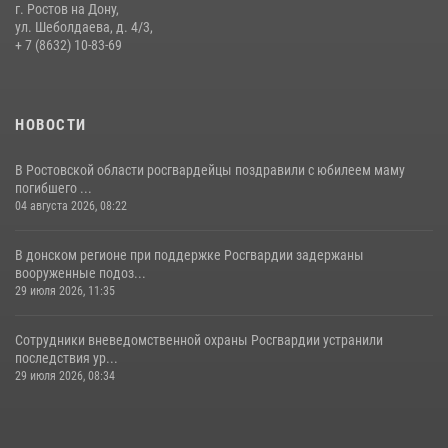
г. Ростов на Дону,
участниками богослужения и крестного хода
ул. Шеболдаева, д. 4/3,
+ 7 (8632) 10-83-69
28 июля 2026, 12:46
7
НОВОСТИ
В Ростовской области росгвардейцы поздравили с юбилеем маму
погибшего ...
04 августа 2026, 08:22
В донском регионе при поддержке Росгвардии задержаны
вооруженные подоз...
29 июля 2026, 11:35
Сотрудники вневедомственной охраны Росгвардии устранили
последствия ур...
29 июля 2026, 08:34