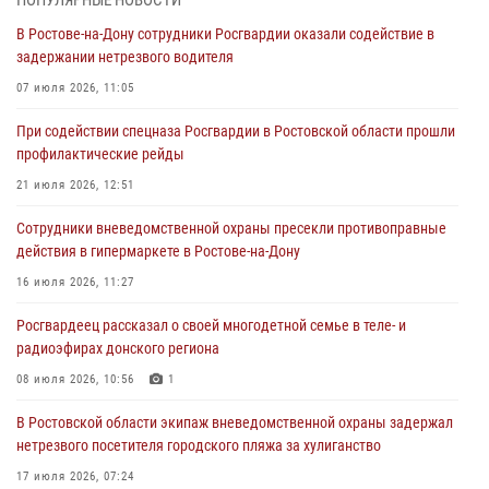
профилактические рейды
В Ростове-на-Дону сотрудники Росгвардии оказали содействие в
21 июля 2026, 12:51
задержании нетрезвого водителя
В Ростовской области экипаж вневедомственной охраны задержал
07 июля 2026, 11:05
нетрезвого посетителя городского пляжа за хулиганство
При содействии спецназа Росгвардии в Ростовской области прошли
17 июля 2026, 07:24
профилактические рейды
Сотрудники вневедомственной охраны пресекли противоправные
21 июля 2026, 12:51
действия в гипермаркете в Ростове-на-Дону
Сотрудники вневедомственной охраны пресекли противоправные
16 июля 2026, 11:27
действия в гипермаркете в Ростове-на-Дону
Конкурс профессионального мастерства взрывотехников прошел в
16 июля 2026, 11:27
Южном округе Росгвардии
Росгвардеец рассказал о своей многодетной семье в теле- и
15 июля 2026, 06:39
2
радиоэфирах донского региона
08 июля 2026, 10:56
1
В Ростовской области экипаж вневедомственной охраны задержал
нетрезвого посетителя городского пляжа за хулиганство
17 июля 2026, 07:24