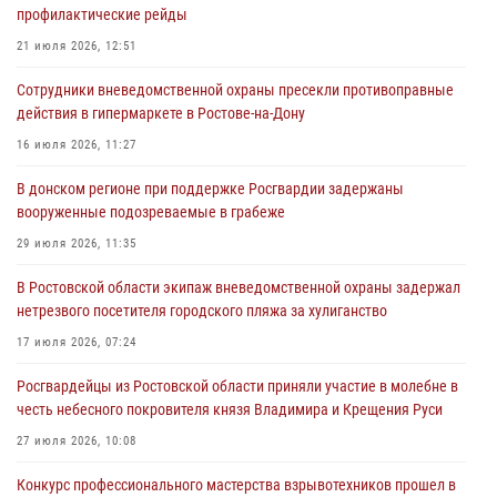
21 июля 2026, 12:51
профилактические рейды
В Ростовской области экипаж вневедомственной охраны задержал
21 июля 2026, 12:51
нетрезвого посетителя городского пляжа за хулиганство
Сотрудники вневедомственной охраны пресекли противоправные
17 июля 2026, 07:24
действия в гипермаркете в Ростове-на-Дону
Сотрудники вневедомственной охраны пресекли противоправные
16 июля 2026, 11:27
действия в гипермаркете в Ростове-на-Дону
В донском регионе при поддержке Росгвардии задержаны
16 июля 2026, 11:27
вооруженные подозреваемые в грабеже
Конкурс профессионального мастерства взрывотехников прошел в
29 июля 2026, 11:35
Южном округе Росгвардии
В Ростовской области экипаж вневедомственной охраны задержал
15 июля 2026, 06:39
2
нетрезвого посетителя городского пляжа за хулиганство
17 июля 2026, 07:24
Росгвардейцы из Ростовской области приняли участие в молебне в
честь небесного покровителя князя Владимира и Крещения Руси
27 июля 2026, 10:08
Конкурс профессионального мастерства взрывотехников прошел в