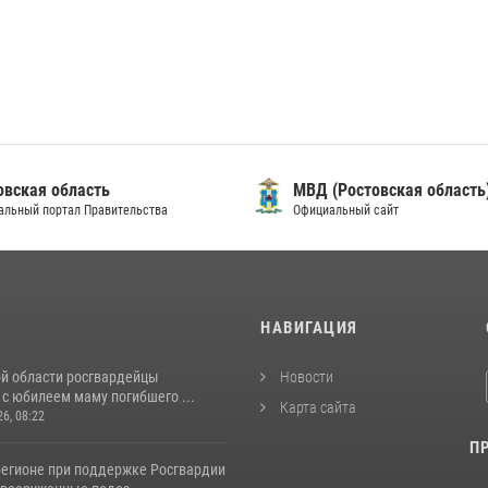
овская область
МВД (Ростовская область
альный портал Правительства
Официальный сайт
И
НАВИГАЦИЯ
ой области росгвардейцы
Новости
с юбилеем маму погибшего ...
Карта сайта
26, 08:22
П
регионе при поддержке Росгвардии