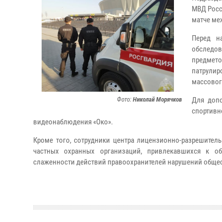
МВД Росс
матче ме
Перед н
обследов
предмет
патрулир
массовог
Фото:
Николай Морячков
Для допо
спортив
видеонаблюдения «Око».
Кроме того, сотрудники центра лицензионно-разрешител
частных охранных организаций, привлекавшихся к об
слаженности действий правоохранителей нарушений общес