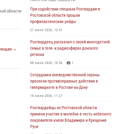
Росгвардейцы из Ростовской области
При содействии спецназа Росгвардии в
кой области
приняли участие в молебне в честь небесного
Ростовской области прошли
покровителя князя Владимира и Крещения
профилактические рейды
Руси
21 июля 2026, 12:51
27 июля 2026, 10:08
Росгвардеец рассказал о своей многодетной
При содействии спецназа Росгвардии в
семье в теле- и радиоэфирах донского
ующая →
Ростовской области прошли
региона
профилактические рейды
08 июля 2026, 10:56
1
21 июля 2026, 12:51
Сотрудники вневедомственной охраны
В Ростовской области экипаж
пресекли противоправные действия в
вневедомственной охраны задержал
гипермаркете в Ростове-на-Дону
нетрезвого посетителя городского пляжа за
16 июля 2026, 11:27
хулиганство
Росгвардейцы из Ростовской области
17 июля 2026, 07:24
приняли участие в молебне в честь небесного
Сотрудники вневедомственной охраны
покровителя князя Владимира и Крещения
пресекли противоправные действия в
Руси
гипермаркете в Ростове-на-Дону