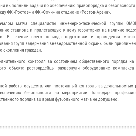
ии выполнили задачи по обеспечению правопорядка и безопасности 
жду ФК «Ростов» и ФК «Сочи» на стадионе «Ростов-Арена».
ачалом матча специалисты инженерно-технической группы ОМО
ание стадиона и прилегающую к нему территорию на наличие подо
ов. В течение всего периода подготовки и проведения матча
ования групп задержания вневедомственной охраны были приближен
о скопления граждан.
лнительного контроля за состоянием общественного порядка на 
ного объекта росгвардейцы развернули оборудование комплекса
ьной работы осуществляли постоянный контроль за деятельностью 
еспечению безопасности на мероприятии. Благодаря професси
твенного порядка во время футбольного матча не допущено.