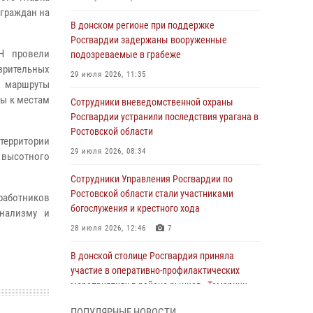
граждан на
В донском регионе при поддержке
Росгвардии задержаны вооруженные
Н провели
подозреваемые в грабеже
зрительных
29 июля 2026, 11:35
 маршруты
ы к местам
Сотрудники вневедомственной охраны
Росгвардии устранили последствия урагана в
Ростовской области
территории
29 июля 2026, 08:34
 высотного
Сотрудники Управления Росгвардии по
Ростовской области стали участниками
работников
богослужения и крестного хода
онализму и
28 июля 2026, 12:46
7
В донской столице Росгвардия приняла
участие в оперативно-профилактических
мероприятиях в районе рынков «Темерник»
27 июля 2026, 12:35
ПОПУЛЯРНЫЕ НОВОСТИ