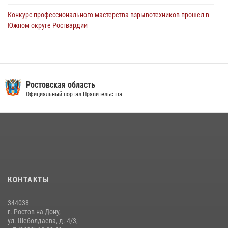
Конкурс профессионального мастерства взрывотехников прошел в
Южном округе Росгвардии
15 июля 2026, 06:39
2
В Ростовской области при силовой поддержке Росгвардии
задержаны подозреваемые в переделке оружия для дальнейшей
продажи
Ростовская область
Официальный портал Правительства
13 июля 2026, 10:22
В Ростовской области сотрудники Росгвардии познакомили
воспитанников детского сада со своей службой
09 июля 2026, 13:58
Сотрудники Управления Росгвардии по Ростовской области стали
участниками богослужения и крестного хода
КОНТАКТЫ
28 июля 2026, 12:46
7
344038
В донской столице Росгвардия приняла участие в оперативно-
г. Ростов на Дону,
профилактических мероприятиях в районе рынков «Темерник»
ул. Шеболдаева, д. 4/3,