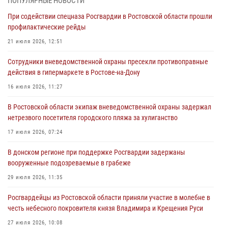
ПОПУЛЯРНЫЕ НОВОСТИ
профилактические рейды
При содействии спецназа Росгвардии в Ростовской области прошли
21 июля 2026, 12:51
профилактические рейды
В Ростовской области экипаж вневедомственной охраны задержал
21 июля 2026, 12:51
нетрезвого посетителя городского пляжа за хулиганство
Сотрудники вневедомственной охраны пресекли противоправные
17 июля 2026, 07:24
действия в гипермаркете в Ростове-на-Дону
Сотрудники вневедомственной охраны пресекли противоправные
16 июля 2026, 11:27
действия в гипермаркете в Ростове-на-Дону
В Ростовской области экипаж вневедомственной охраны задержал
16 июля 2026, 11:27
нетрезвого посетителя городского пляжа за хулиганство
Конкурс профессионального мастерства взрывотехников прошел в
17 июля 2026, 07:24
Южном округе Росгвардии
В донском регионе при поддержке Росгвардии задержаны
15 июля 2026, 06:39
2
вооруженные подозреваемые в грабеже
29 июля 2026, 11:35
Росгвардейцы из Ростовской области приняли участие в молебне в
честь небесного покровителя князя Владимира и Крещения Руси
27 июля 2026, 10:08