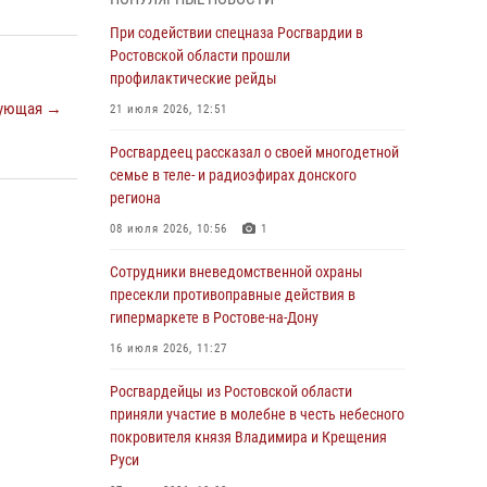
Росгвардейцы из Ростовской области
При содействии спецназа Росгвардии в
приняли участие в молебне в честь небесного
Ростовской области прошли
покровителя князя Владимира и Крещения
профилактические рейды
Руси
ующая →
21 июля 2026, 12:51
27 июля 2026, 10:08
Росгвардеец рассказал о своей многодетной
При содействии спецназа Росгвардии в
семье в теле- и радиоэфирах донского
Ростовской области прошли
региона
профилактические рейды
08 июля 2026, 10:56
1
21 июля 2026, 12:51
Сотрудники вневедомственной охраны
В Ростовской области экипаж
пресекли противоправные действия в
вневедомственной охраны задержал
гипермаркете в Ростове-на-Дону
нетрезвого посетителя городского пляжа за
16 июля 2026, 11:27
хулиганство
Росгвардейцы из Ростовской области
17 июля 2026, 07:24
приняли участие в молебне в честь небесного
Сотрудники вневедомственной охраны
покровителя князя Владимира и Крещения
пресекли противоправные действия в
Руси
гипермаркете в Ростове-на-Дону