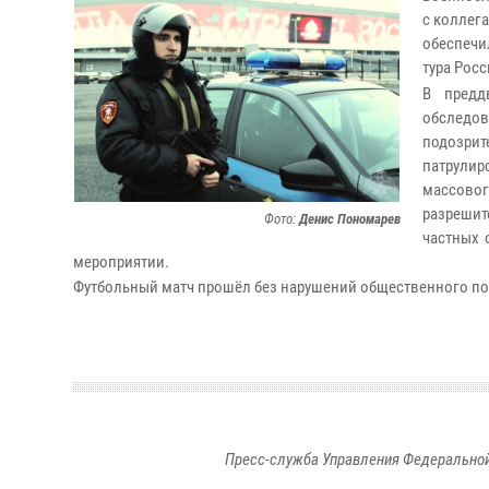
с коллег
обеспечи
тура Рос
В предд
обследов
подозрит
патрулир
массово
разрешит
Фото:
Денис Пономарев
частных 
мероприятии.
Футбольный матч прошёл без нарушений общественного по
Пресс-служба Управления Федеральной