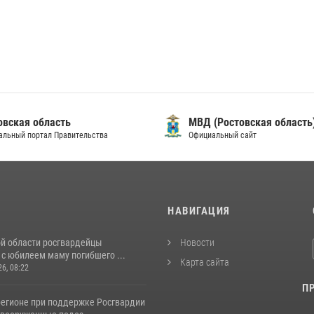
овская область
МВД (Ростовская область
альный портал Правительства
Официальный сайт
И
НАВИГАЦИЯ
ой области росгвардейцы
Новости
с юбилеем маму погибшего ...
Карта сайта
26, 08:22
П
регионе при поддержке Росгвардии