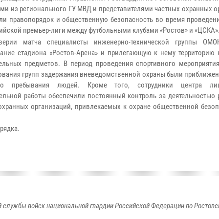
ами из регионального ГУ МВД и представителями частных охранных 
ли правопорядок и общественную безопасность во время проведени
сийской премьер-лиги между футбольными клубами «Ростов» и «ЦСКА»
верии матча специалисты инженерно-технической группы ОМО
ание стадиона «Ростов-Арена» и прилегающую к нему территорию 
ельных предметов. В период проведения спортивного мероприяти
ования групп задержания вневедомственной охраны были приближен
го пребывания людей. Кроме того, сотрудники центра лиц
ельной работы обеспечили постоянный контроль за деятельностью 
охранных организаций, привлекаемых к охране общественной безоп
рядка.
 службы войск национальной гвардии Российской Федерации по Ростовс