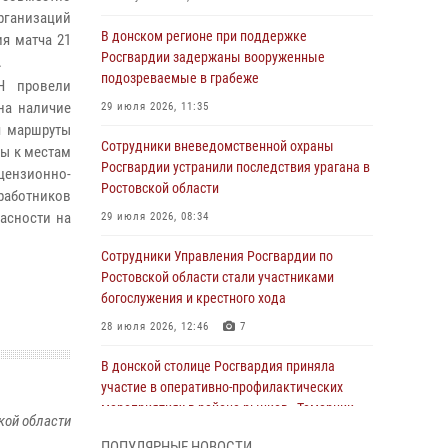
организаций
В донском регионе при поддержке
я матча 21
Росгвардии задержаны вооруженные
.
подозреваемые в грабеже
Н провели
на наличие
29 июля 2026, 11:35
я маршруты
Сотрудники вневедомственной охраны
ы к местам
Росгвардии устранили последствия урагана в
ензионно-
Ростовской области
работников
асности на
29 июля 2026, 08:34
Сотрудники Управления Росгвардии по
Ростовской области стали участниками
богослужения и крестного хода
28 июля 2026, 12:46
7
В донской столице Росгвардия приняла
участие в оперативно-профилактических
мероприятиях в районе рынков «Темерник»
кой области
27 июля 2026, 12:35
ПОПУЛЯРНЫЕ НОВОСТИ