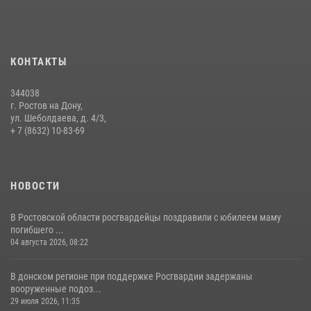
13 июля 2026, 10:22
В Ростовской области сотрудники Росгвардии познакомили
воспитанников детского сада со своей службой
КОНТАКТЫ
09 июля 2026, 13:58
344038
Сотрудники Управления Росгвардии по Ростовской области стали
г. Ростов на Дону,
участниками богослужения и крестного хода
ул. Шеболдаева, д. 4/3,
+ 7 (8632) 10-83-69
28 июля 2026, 12:46
7
НОВОСТИ
В Ростовской области росгвардейцы поздравили с юбилеем маму
погибшего ...
04 августа 2026, 08:22
В донском регионе при поддержке Росгвардии задержаны
вооруженные подоз...
29 июля 2026, 11:35