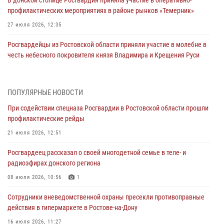
В донской столице Росгвардия приняла участие в оперативно-
профилактических мероприятиях в районе рынков «Темерник»
27 июля 2026, 12:35
Росгвардейцы из Ростовской области приняли участие в молебне в
честь небесного покровителя князя Владимира и Крещения Руси
27 июля 2026, 10:08
При содействии спецназа Росгвардии в Ростовской области прошли
ПОПУЛЯРНЫЕ НОВОСТИ
профилактические рейды
При содействии спецназа Росгвардии в Ростовской области прошли
21 июля 2026, 12:51
профилактические рейды
В Ростовской области экипаж вневедомственной охраны задержал
21 июля 2026, 12:51
нетрезвого посетителя городского пляжа за хулиганство
Росгвардеец рассказал о своей многодетной семье в теле- и
17 июля 2026, 07:24
радиоэфирах донского региона
Сотрудники вневедомственной охраны пресекли противоправные
08 июля 2026, 10:56
1
действия в гипермаркете в Ростове-на-Дону
Сотрудники вневедомственной охраны пресекли противоправные
16 июля 2026, 11:27
действия в гипермаркете в Ростове-на-Дону
Конкурс профессионального мастерства взрывотехников прошел в
16 июля 2026, 11:27