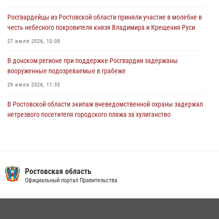
Южном округе Росгвардии
Росгвардейцы из Ростовской области приняли участие в молебне в
15 июля 2026, 06:39
2
честь небесного покровителя князя Владимира и Крещения Руси
27 июля 2026, 10:08
В донском регионе при поддержке Росгвардии задержаны
вооруженные подозреваемые в грабеже
29 июля 2026, 11:35
В Ростовской области экипаж вневедомственной охраны задержал
нетрезвого посетителя городского пляжа за хулиганство
17 июля 2026, 07:24
Конкурс профессионального мастерства взрывотехников прошел в
Южном округе Росгвардии
Ростовская область
15 июля 2026, 06:39
2
Официальный портал Правительства
В Ростовской области при силовой поддержке Росгвардии
задержаны подозреваемые в переделке оружия для дальнейшей
продажи