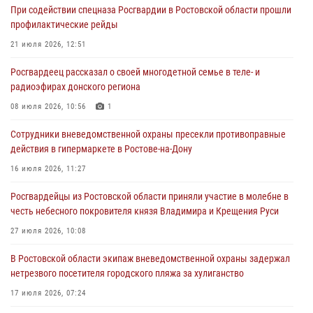
При содействии спецназа Росгвардии в Ростовской области прошли
21 июля 2026, 12:51
профилактические рейды
В Ростовской области экипаж вневедомственной охраны задержал
21 июля 2026, 12:51
нетрезвого посетителя городского пляжа за хулиганство
Росгвардеец рассказал о своей многодетной семье в теле- и
17 июля 2026, 07:24
радиоэфирах донского региона
Сотрудники вневедомственной охраны пресекли противоправные
08 июля 2026, 10:56
1
действия в гипермаркете в Ростове-на-Дону
Сотрудники вневедомственной охраны пресекли противоправные
16 июля 2026, 11:27
действия в гипермаркете в Ростове-на-Дону
Конкурс профессионального мастерства взрывотехников прошел в
16 июля 2026, 11:27
Южном округе Росгвардии
Росгвардейцы из Ростовской области приняли участие в молебне в
15 июля 2026, 06:39
2
честь небесного покровителя князя Владимира и Крещения Руси
27 июля 2026, 10:08
В Ростовской области экипаж вневедомственной охраны задержал
нетрезвого посетителя городского пляжа за хулиганство
17 июля 2026, 07:24