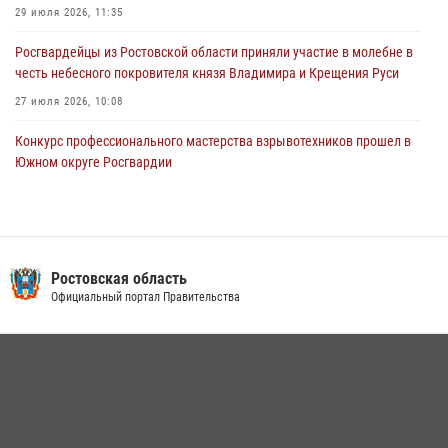
29 июля 2026, 11:35
Росгвардейцы из Ростовской области приняли участие в молебне в
честь небесного покровителя князя Владимира и Крещения Руси
27 июля 2026, 10:08
Конкурс профессионального мастерства взрывотехников прошел в
Южном округе Росгвардии
15 июля 2026, 06:39
2
В Ростовской области при силовой поддержке Росгвардии
задержаны подозреваемые в переделке оружия для дальнейшей
продажи
Ростовская область
Официальный портал Правительства
13 июля 2026, 10:22
В Ростовской области сотрудники Росгвардии познакомили
воспитанников детского сада со своей службой
09 июля 2026, 13:58
Сотрудники Управления Росгвардии по Ростовской области стали