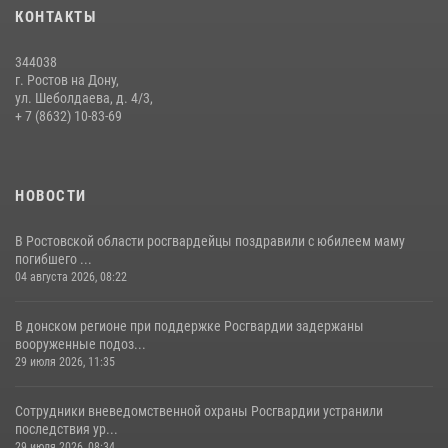
участниками богослужения и крестного хода
КОНТАКТЫ
28 июля 2026, 12:46
7
344038
В донской столице Росгвардия приняла участие в оперативно-
г. Ростов на Дону,
профилактических мероприятиях в районе рынков «Темерник»
ул. Шеболдаева, д. 4/3,
+ 7 (8632) 10-83-69
27 июля 2026, 12:35
НОВОСТИ
В Ростовской области росгвардейцы поздравили с юбилеем маму
погибшего ...
04 августа 2026, 08:22
В донском регионе при поддержке Росгвардии задержаны
вооруженные подоз...
29 июля 2026, 11:35
Сотрудники вневедомственной охраны Росгвардии устранили
последствия ур...
29 июля 2026, 08:34