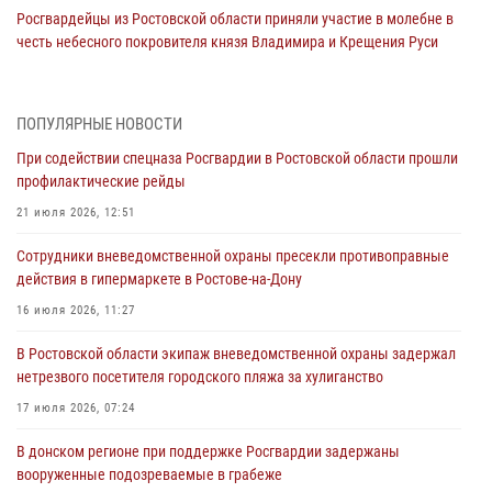
Росгвардейцы из Ростовской области приняли участие в молебне в
честь небесного покровителя князя Владимира и Крещения Руси
27 июля 2026, 10:08
При содействии спецназа Росгвардии в Ростовской области прошли
ПОПУЛЯРНЫЕ НОВОСТИ
профилактические рейды
При содействии спецназа Росгвардии в Ростовской области прошли
21 июля 2026, 12:51
профилактические рейды
В Ростовской области экипаж вневедомственной охраны задержал
21 июля 2026, 12:51
нетрезвого посетителя городского пляжа за хулиганство
Сотрудники вневедомственной охраны пресекли противоправные
17 июля 2026, 07:24
действия в гипермаркете в Ростове-на-Дону
Сотрудники вневедомственной охраны пресекли противоправные
16 июля 2026, 11:27
действия в гипермаркете в Ростове-на-Дону
В Ростовской области экипаж вневедомственной охраны задержал
16 июля 2026, 11:27
нетрезвого посетителя городского пляжа за хулиганство
Конкурс профессионального мастерства взрывотехников прошел в
17 июля 2026, 07:24
Южном округе Росгвардии
В донском регионе при поддержке Росгвардии задержаны
15 июля 2026, 06:39
2
вооруженные подозреваемые в грабеже