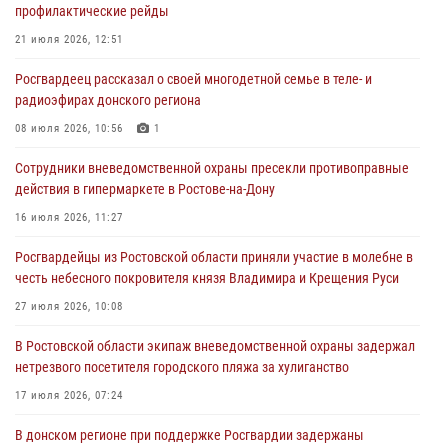
21 июля 2026, 12:51
профилактические рейды
В Ростовской области экипаж вневедомственной охраны задержал
21 июля 2026, 12:51
нетрезвого посетителя городского пляжа за хулиганство
Росгвардеец рассказал о своей многодетной семье в теле- и
17 июля 2026, 07:24
радиоэфирах донского региона
Сотрудники вневедомственной охраны пресекли противоправные
08 июля 2026, 10:56
1
действия в гипермаркете в Ростове-на-Дону
Сотрудники вневедомственной охраны пресекли противоправные
16 июля 2026, 11:27
действия в гипермаркете в Ростове-на-Дону
Конкурс профессионального мастерства взрывотехников прошел в
16 июля 2026, 11:27
Южном округе Росгвардии
Росгвардейцы из Ростовской области приняли участие в молебне в
15 июля 2026, 06:39
2
честь небесного покровителя князя Владимира и Крещения Руси
27 июля 2026, 10:08
В Ростовской области экипаж вневедомственной охраны задержал
нетрезвого посетителя городского пляжа за хулиганство
17 июля 2026, 07:24
В донском регионе при поддержке Росгвардии задержаны