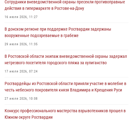
Сотрудники вневедомственной охраны пресекли противоправные
17 июля 2026, 07:24
действия в гипермаркете в Ростове-на-Дону
Сотрудники вневедомственной охраны пресекли противоправные
16 июля 2026, 11:27
действия в гипермаркете в Ростове-на-Дону
В донском регионе при поддержке Росгвардии задержаны
16 июля 2026, 11:27
вооруженные подозреваемые в грабеже
Конкурс профессионального мастерства взрывотехников прошел в
29 июля 2026, 11:35
Южном округе Росгвардии
В Ростовской области экипаж вневедомственной охраны задержал
15 июля 2026, 06:39
2
нетрезвого посетителя городского пляжа за хулиганство
17 июля 2026, 07:24
Росгвардейцы из Ростовской области приняли участие в молебне в
честь небесного покровителя князя Владимира и Крещения Руси
27 июля 2026, 10:08
Конкурс профессионального мастерства взрывотехников прошел в
Южном округе Росгвардии
15 июля 2026, 06:39
2