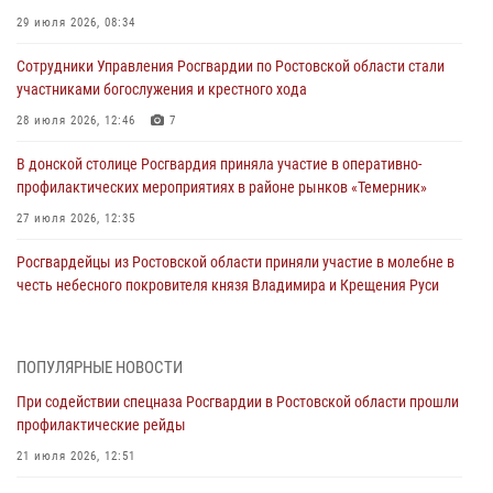
29 июля 2026, 08:34
Сотрудники Управления Росгвардии по Ростовской области стали
участниками богослужения и крестного хода
28 июля 2026, 12:46
7
В донской столице Росгвардия приняла участие в оперативно-
профилактических мероприятиях в районе рынков «Темерник»
27 июля 2026, 12:35
Росгвардейцы из Ростовской области приняли участие в молебне в
честь небесного покровителя князя Владимира и Крещения Руси
27 июля 2026, 10:08
При содействии спецназа Росгвардии в Ростовской области прошли
ПОПУЛЯРНЫЕ НОВОСТИ
профилактические рейды
При содействии спецназа Росгвардии в Ростовской области прошли
21 июля 2026, 12:51
профилактические рейды
В Ростовской области экипаж вневедомственной охраны задержал
21 июля 2026, 12:51
нетрезвого посетителя городского пляжа за хулиганство