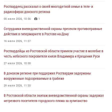
нетрезвого посетителя городского пляжа за хулиганство
Росгвардеец рассказал о своей многодетной семье в теле- и
17 июля 2026, 07:24
радиоэфирах донского региона
Сотрудники вневедомственной охраны пресекли противоправные
08 июля 2026, 10:56
1
действия в гипермаркете в Ростове-на-Дону
Сотрудники вневедомственной охраны пресекли противоправные
16 июля 2026, 11:27
действия в гипермаркете в Ростове-на-Дону
Конкурс профессионального мастерства взрывотехников прошел в
16 июля 2026, 11:27
Южном округе Росгвардии
Росгвардейцы из Ростовской области приняли участие в молебне в
15 июля 2026, 06:39
2
честь небесного покровителя князя Владимира и Крещения Руси
27 июля 2026, 10:08
В донском регионе при поддержке Росгвардии задержаны
вооруженные подозреваемые в грабеже
29 июля 2026, 11:35
В Ростовской области экипаж вневедомственной охраны задержал
нетрезвого посетителя городского пляжа за хулиганство
17 июля 2026, 07:24