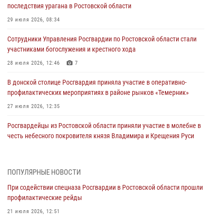
последствия урагана в Ростовской области
29 июля 2026, 08:34
Сотрудники Управления Росгвардии по Ростовской области стали
участниками богослужения и крестного хода
28 июля 2026, 12:46
7
В донской столице Росгвардия приняла участие в оперативно-
профилактических мероприятиях в районе рынков «Темерник»
27 июля 2026, 12:35
Росгвардейцы из Ростовской области приняли участие в молебне в
честь небесного покровителя князя Владимира и Крещения Руси
27 июля 2026, 10:08
При содействии спецназа Росгвардии в Ростовской области прошли
ПОПУЛЯРНЫЕ НОВОСТИ
профилактические рейды
При содействии спецназа Росгвардии в Ростовской области прошли
21 июля 2026, 12:51
профилактические рейды
В Ростовской области экипаж вневедомственной охраны задержал
21 июля 2026, 12:51