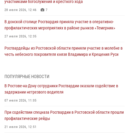
участниками богослужения и крестного хода
28 июля 2026, 12:46
7
В донской столице Росгвардия приняла участие в оперативно-
профилактических мероприятиях в районе рынков «Темерник»
27 июля 2026, 12:35
Росгвардейцы из Ростовской области приняли участие в молебне в
честь небесного покровителя князя Владимира и Крещения Руси
27 июля 2026, 10:08
При содействии спецназа Росгвардии в Ростовской области прошли
ПОПУЛЯРНЫЕ НОВОСТИ
профилактические рейды
В Ростове-на-Дону сотрудники Росгвардии оказали содействие в
21 июля 2026, 12:51
задержании нетрезвого водителя
В Ростовской области экипаж вневедомственной охраны задержал
07 июля 2026, 11:05
нетрезвого посетителя городского пляжа за хулиганство
При содействии спецназа Росгвардии в Ростовской области прошли
17 июля 2026, 07:24
профилактические рейды
Сотрудники вневедомственной охраны пресекли противоправные
21 июля 2026, 12:51