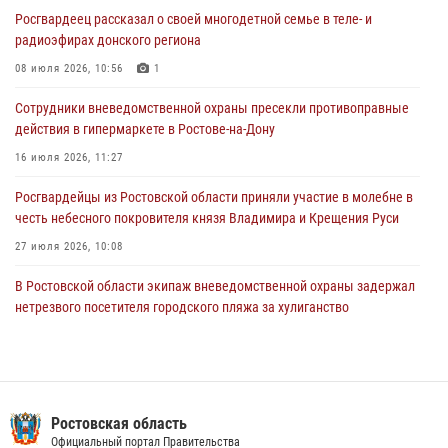
действия в гипермаркете в Ростове-на-Дону
Росгвардеец рассказал о своей многодетной семье в теле- и
16 июля 2026, 11:27
радиоэфирах донского региона
Конкурс профессионального мастерства взрывотехников прошел в
08 июля 2026, 10:56
1
Южном округе Росгвардии
Сотрудники вневедомственной охраны пресекли противоправные
15 июля 2026, 06:39
2
действия в гипермаркете в Ростове-на-Дону
16 июля 2026, 11:27
Росгвардейцы из Ростовской области приняли участие в молебне в
честь небесного покровителя князя Владимира и Крещения Руси
27 июля 2026, 10:08
В Ростовской области экипаж вневедомственной охраны задержал
нетрезвого посетителя городского пляжа за хулиганство
17 июля 2026, 07:24
В донском регионе при поддержке Росгвардии задержаны
вооруженные подозреваемые в грабеже
Ростовская область
29 июля 2026, 11:35
Официальный портал Правительства