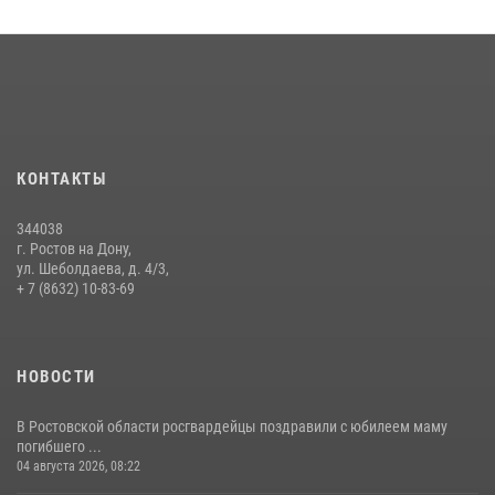
Конкурс профессионального мастерства взрывотехников прошел в
Южном округе Росгвардии
15 июля 2026, 06:39
2
В Ростовской области при силовой поддержке Росгвардии
задержаны подозреваемые в переделке оружия для дальнейшей
продажи
КОНТАКТЫ
13 июля 2026, 10:22
344038
В Ростовской области сотрудники Росгвардии познакомили
г. Ростов на Дону,
воспитанников детского сада со своей службой
ул. Шеболдаева, д. 4/3,
+ 7 (8632) 10-83-69
09 июля 2026, 13:58
НОВОСТИ
В Ростовской области росгвардейцы поздравили с юбилеем маму
погибшего ...
04 августа 2026, 08:22