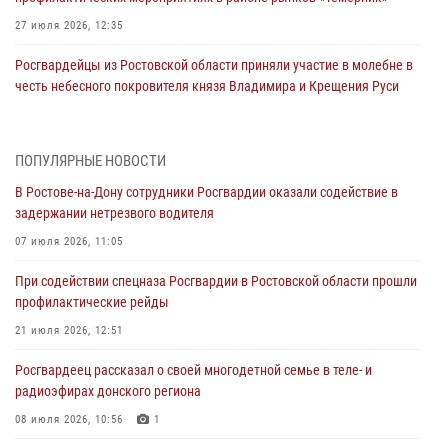
27 июля 2026, 12:35
Росгвардейцы из Ростовской области приняли участие в молебне в
честь небесного покровителя князя Владимира и Крещения Руси
27 июля 2026, 10:08
При содействии спецназа Росгвардии в Ростовской области прошли
ПОПУЛЯРНЫЕ НОВОСТИ
профилактические рейды
В Ростове-на-Дону сотрудники Росгвардии оказали содействие в
21 июля 2026, 12:51
задержании нетрезвого водителя
В Ростовской области экипаж вневедомственной охраны задержал
07 июля 2026, 11:05
нетрезвого посетителя городского пляжа за хулиганство
При содействии спецназа Росгвардии в Ростовской области прошли
17 июля 2026, 07:24
профилактические рейды
Сотрудники вневедомственной охраны пресекли противоправные
21 июля 2026, 12:51
действия в гипермаркете в Ростове-на-Дону
Росгвардеец рассказал о своей многодетной семье в теле- и
16 июля 2026, 11:27
радиоэфирах донского региона
Конкурс профессионального мастерства взрывотехников прошел в
08 июля 2026, 10:56
1
Южном округе Росгвардии