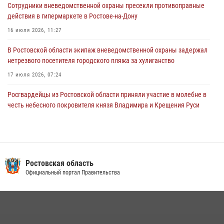
Сотрудники вневедомственной охраны пресекли противоправные
15 июля 2026, 06:39
2
действия в гипермаркете в Ростове-на-Дону
16 июля 2026, 11:27
В Ростовской области экипаж вневедомственной охраны задержал
нетрезвого посетителя городского пляжа за хулиганство
17 июля 2026, 07:24
Росгвардейцы из Ростовской области приняли участие в молебне в
честь небесного покровителя князя Владимира и Крещения Руси
27 июля 2026, 10:08
В донском регионе при поддержке Росгвардии задержаны
вооруженные подозреваемые в грабеже
Ростовская область
29 июля 2026, 11:35
Официальный портал Правительства
Конкурс профессионального мастерства взрывотехников прошел в
Южном округе Росгвардии
15 июля 2026, 06:39
2