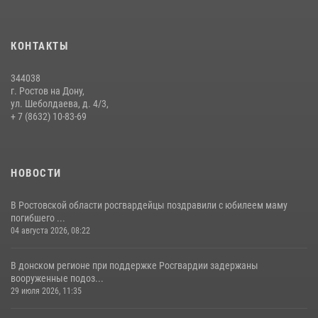
В Ростовской области при силовой поддержке Росгвардии
задержаны подозреваемые в переделке оружия для дальнейшей
продажи
КОНТАКТЫ
13 июля 2026, 10:22
344038
В Ростовской области сотрудники Росгвардии познакомили
г. Ростов на Дону,
воспитанников детского сада со своей службой
ул. Шеболдаева, д. 4/3,
+ 7 (8632) 10-83-69
09 июля 2026, 13:58
НОВОСТИ
В Ростовской области росгвардейцы поздравили с юбилеем маму
погибшего ...
04 августа 2026, 08:22
В донском регионе при поддержке Росгвардии задержаны
вооруженные подоз...
29 июля 2026, 11:35