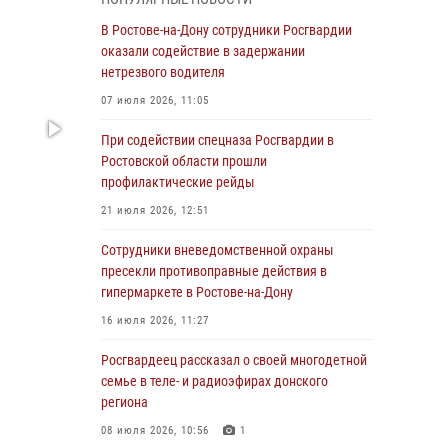
Росгвардейцы из Ростовской области
В Ростове-на-Дону сотрудники Росгвардии
приняли участие в молебне в честь небесного
оказали содействие в задержании
покровителя князя Владимира и Крещения
нетрезвого водителя
Руси
07 июля 2026, 11:05
27 июля 2026, 10:08
При содействии спецназа Росгвардии в
При содействии спецназа Росгвардии в
Ростовской области прошли
Ростовской области прошли
профилактические рейды
профилактические рейды
21 июля 2026, 12:51
21 июля 2026, 12:51
Сотрудники вневедомственной охраны
В Ростовской области экипаж
пресекли противоправные действия в
вневедомственной охраны задержал
гипермаркете в Ростове-на-Дону
нетрезвого посетителя городского пляжа за
16 июля 2026, 11:27
хулиганство
Росгвардеец рассказал о своей многодетной
17 июля 2026, 07:24
семье в теле- и радиоэфирах донского
Сотрудники вневедомственной охраны
региона
пресекли противоправные действия в
08 июля 2026, 10:56
1
гипермаркете в Ростове-на-Дону