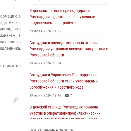
В донском регионе при поддержке
нформацию о
Росгвардии задержаны вооруженные
ода Аксая.
подозреваемые в грабеже
овили, что
29 июля 2026, 11:35
изнакам в
финансового
Сотрудники вневедомственной охраны
ышленника,
Росгвардии устранили последствия урагана в
Ростовской области
29 июля 2026, 08:34
который по
Сотрудники Управления Росгвардии по
Ростовской области стали участниками
богослужения и крестного хода
28 июля 2026, 12:46
7
В донской столице Росгвардия приняла
участие в оперативно-профилактических
мероприятиях в районе рынков «Темерник»
27 июля 2026, 12:35
ПОПУЛЯРНЫЕ НОВОСТИ