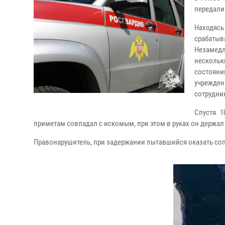
передали
Находясь
срабатыв
Незамед
несколь
состояни
учрежден
сотрудни
Спустя 1
приметам совпадал с искомым, при этом в руках он держа
Правонарушитель, при задержании пытавшийся оказать со