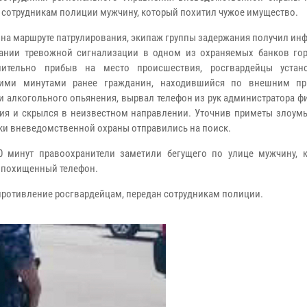
 сотрудникам полиции мужчину, который похитил чужое имущество.
 на маршруте патрулирования, экипаж группы задержания получил и
ании тревожной сигнализации в одном из охраняемых банков гор
лительно прибыв на место происшествия, росгвардейцы устан
кими минутами ранее гражданин, находившийся по внешним пр
и алкогольного опьянения, вырвал телефон из рук администратора 
ия и скрылся в неизвестном направлении. Уточнив приметы злоум
ки вневедомственной охраны отправились на поиск.
0 минут правоохранители заметили бегущего по улице мужчину, 
л похищенный телефон.
противление росгвардейцам, передан сотрудникам полиции.