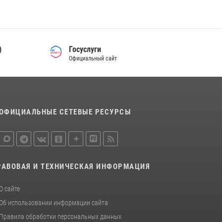
15 июля 2026, 06:39
2
В Ростовской области при силовой
поддержке Росгвардии задержаны
)
подозреваемые в переделке оружия для
Госуслуги
дальнейшей продажи
Официальный сайт
13 июля 2026, 10:22
В Ростовской области сотрудники
Росгвардии познакомили воспитанников
ОФИЦИАЛЬНЫЕ СЕТЕВЫЕ РЕСУРСЫ
детского сада со своей службой
09 июля 2026, 13:58
РАВОВАЯ И ТЕХНИЧЕСКАЯ ИНФОРМАЦИЯ
О сайте
Об использовании информации сайта
Правила обработки персональных данных