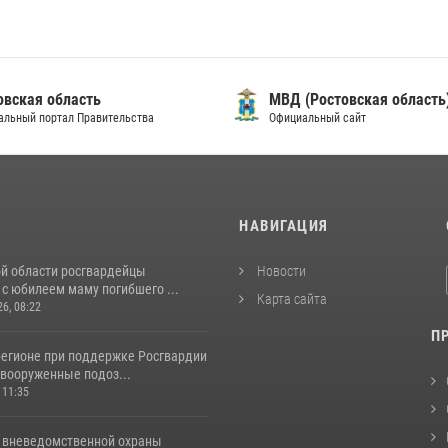
овская область
МВД (Ростовская область
альный портал Правительства
Официальный сайт
И
НАВИГАЦИЯ
ой области росгвардейцы
Новости
с юбилеем маму погибшего ...
Карта сайта
26, 08:22
П
регионе при поддержке Росгвардии
вооруженные подоз...
 11:35
 вневедомственной охраны