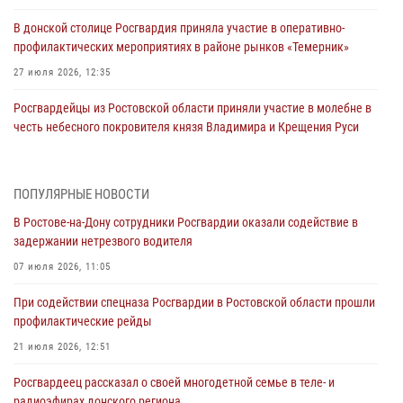
В донской столице Росгвардия приняла участие в оперативно-
профилактических мероприятиях в районе рынков «Темерник»
27 июля 2026, 12:35
Росгвардейцы из Ростовской области приняли участие в молебне в
честь небесного покровителя князя Владимира и Крещения Руси
27 июля 2026, 10:08
При содействии спецназа Росгвардии в Ростовской области прошли
ПОПУЛЯРНЫЕ НОВОСТИ
профилактические рейды
В Ростове-на-Дону сотрудники Росгвардии оказали содействие в
21 июля 2026, 12:51
задержании нетрезвого водителя
В Ростовской области экипаж вневедомственной охраны задержал
07 июля 2026, 11:05
нетрезвого посетителя городского пляжа за хулиганство
При содействии спецназа Росгвардии в Ростовской области прошли
17 июля 2026, 07:24
профилактические рейды
Сотрудники вневедомственной охраны пресекли противоправные
21 июля 2026, 12:51
действия в гипермаркете в Ростове-на-Дону
Росгвардеец рассказал о своей многодетной семье в теле- и
16 июля 2026, 11:27
радиоэфирах донского региона