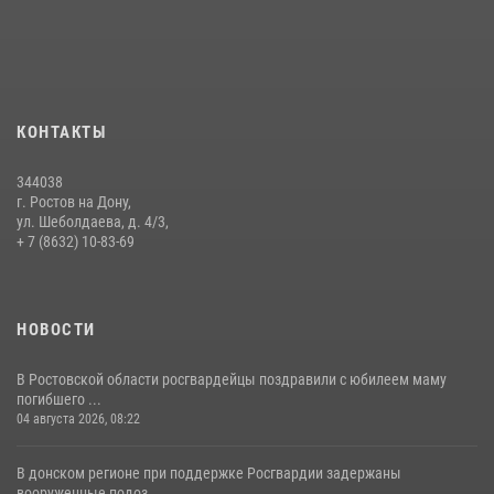
15 июля 2026, 06:39
2
В Ростовской области при силовой поддержке Росгвардии
задержаны подозреваемые в переделке оружия для дальнейшей
продажи
КОНТАКТЫ
13 июля 2026, 10:22
344038
В Ростовской области сотрудники Росгвардии познакомили
г. Ростов на Дону,
воспитанников детского сада со своей службой
ул. Шеболдаева, д. 4/3,
+ 7 (8632) 10-83-69
09 июля 2026, 13:58
НОВОСТИ
В Ростовской области росгвардейцы поздравили с юбилеем маму
погибшего ...
04 августа 2026, 08:22
В донском регионе при поддержке Росгвардии задержаны
вооруженные подоз...