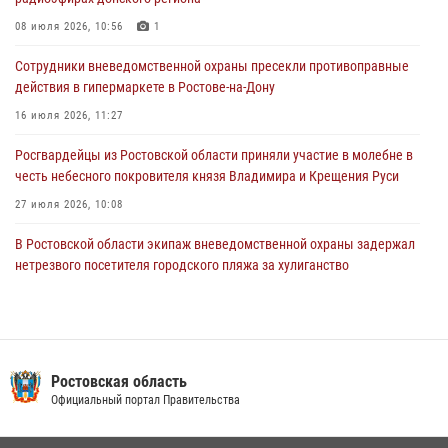
Конкурс профессионального мастерства взрывотехников прошел в
08 июля 2026, 10:56
1
Южном округе Росгвардии
Сотрудники вневедомственной охраны пресекли противоправные
15 июля 2026, 06:39
2
действия в гипермаркете в Ростове-на-Дону
16 июля 2026, 11:27
Росгвардейцы из Ростовской области приняли участие в молебне в
честь небесного покровителя князя Владимира и Крещения Руси
27 июля 2026, 10:08
В Ростовской области экипаж вневедомственной охраны задержал
нетрезвого посетителя городского пляжа за хулиганство
17 июля 2026, 07:24
В донском регионе при поддержке Росгвардии задержаны
вооруженные подозреваемые в грабеже
Ростовская область
29 июля 2026, 11:35
Официальный портал Правительства
Конкурс профессионального мастерства взрывотехников прошел в
Южном округе Росгвардии