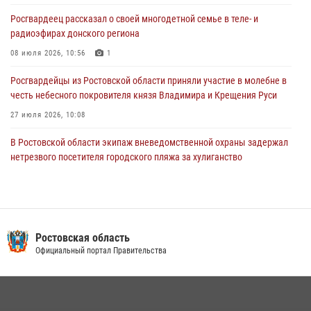
Южном округе Росгвардии
Росгвардеец рассказал о своей многодетной семье в теле- и
15 июля 2026, 06:39
2
радиоэфирах донского региона
08 июля 2026, 10:56
1
Росгвардейцы из Ростовской области приняли участие в молебне в
честь небесного покровителя князя Владимира и Крещения Руси
27 июля 2026, 10:08
В Ростовской области экипаж вневедомственной охраны задержал
нетрезвого посетителя городского пляжа за хулиганство
17 июля 2026, 07:24
В донском регионе при поддержке Росгвардии задержаны
вооруженные подозреваемые в грабеже
Ростовская область
29 июля 2026, 11:35
Официальный портал Правительства
Конкурс профессионального мастерства взрывотехников прошел в
Южном округе Росгвардии
15 июля 2026, 06:39
2