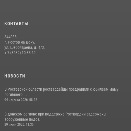
В Ростовской области при силовой поддержке Росгвардии
задержаны подозреваемые в переделке оружия для дальнейшей
продажи
КОНТАКТЫ
13 июля 2026, 10:22
344038
В Ростовской области сотрудники Росгвардии познакомили
г. Ростов на Дону,
воспитанников детского сада со своей службой
ул. Шеболдаева, д. 4/3,
+ 7 (8632) 10-83-69
09 июля 2026, 13:58
НОВОСТИ
В Ростовской области росгвардейцы поздравили с юбилеем маму
погибшего ...
04 августа 2026, 08:22
В донском регионе при поддержке Росгвардии задержаны
вооруженные подоз...
29 июля 2026, 11:35