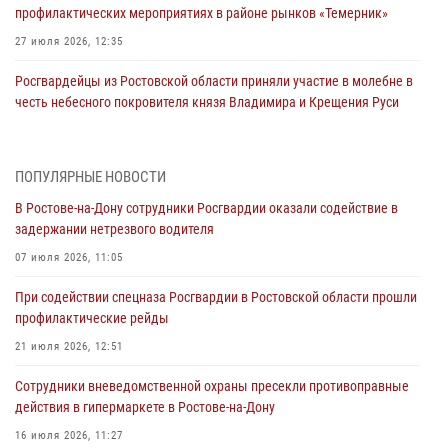
профилактических мероприятиях в районе рынков «Темерник»
27 июля 2026, 12:35
Росгвардейцы из Ростовской области приняли участие в молебне в
честь небесного покровителя князя Владимира и Крещения Руси
27 июля 2026, 10:08
При содействии спецназа Росгвардии в Ростовской области прошли
ПОПУЛЯРНЫЕ НОВОСТИ
профилактические рейды
В Ростове-на-Дону сотрудники Росгвардии оказали содействие в
21 июля 2026, 12:51
задержании нетрезвого водителя
В Ростовской области экипаж вневедомственной охраны задержал
07 июля 2026, 11:05
нетрезвого посетителя городского пляжа за хулиганство
При содействии спецназа Росгвардии в Ростовской области прошли
17 июля 2026, 07:24
профилактические рейды
Сотрудники вневедомственной охраны пресекли противоправные
21 июля 2026, 12:51
действия в гипермаркете в Ростове-на-Дону
Сотрудники вневедомственной охраны пресекли противоправные
16 июля 2026, 11:27
действия в гипермаркете в Ростове-на-Дону
Конкурс профессионального мастерства взрывотехников прошел в
16 июля 2026, 11:27